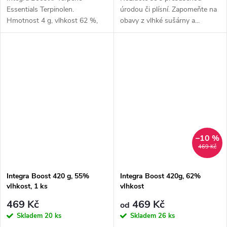
Essentials Terpinolen.
úrodou či plísní. Zapomeňte na
Hmotnost 4 g, vlhkost 62 %,
obavy z vlhké sušárny a...
balení 1 ks.
–10 %
469 Kč
Integra Boost 420 g, 55%
Integra Boost 420g, 62%
vlhkost, 1 ks
vlhkost
469 Kč
469 Kč
od
Skladem
20 ks
Skladem
26 ks