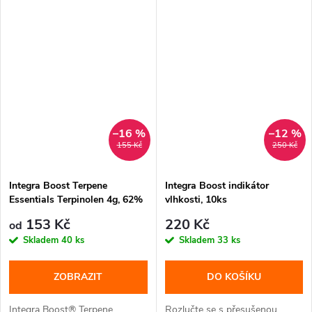
–16 %
–12 %
155 Kč
250 Kč
Integra Boost Terpene
Integra Boost indikátor
Essentials Terpinolen 4g, 62%
vlhkosti, 10ks
vlhkost
153 Kč
220 Kč
od
Skladem
40 ks
Skladem
33 ks
ZOBRAZIT
DO KOŠÍKU
Integra Boost® Terpene
Rozlučte se s přesušenou