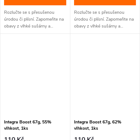
Rozlučte se s přesušenou
Rozlučte se s přesušenou
úrodou či plísní. Zapomeňte na
úrodou či plísní. Zapomeňte na
obavy z vlhké sušárny a...
obavy z vlhké sušárny a...
Integra Boost 67g, 55%
Integra Boost 67g, 62%
vlhkost, 1ks
vlhkost, 1ks
110 Kč
110 Kč