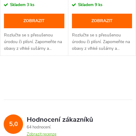
Skladem
3 ks
Skladem
9 ks
ZOBRAZIT
ZOBRAZIT
Rozlučte se s přesušenou
Rozlučte se s přesušenou
úrodou či plísní. Zapomeňte na
úrodou či plísní. Zapomeňte na
obavy z vlhké sušárny a...
obavy z vlhké sušárny a...
O
v
l
á
Hodnocení zákazníků
d
5,0
64 hodnocení
a
Zobrazit recenze