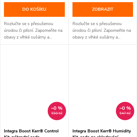
DO KOŠÍKU
ZOBRAZIT
Rozlučte se s přesušenou
Rozlučte se s přesušenou
úrodou či plísní. Zapomeňte na
úrodou či plísní. Zapomeňte na
obavy z vlhké sušárny a...
obavy z vlhké sušárny a...
–0 %
–0 %
550 Kč
547 Kč
Integra Boost Kerr® Control
Integra Boost Kerr® Humidity