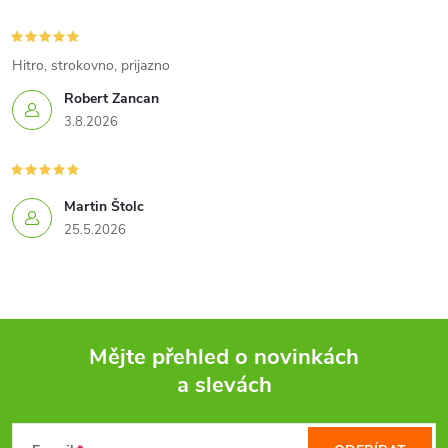
c
í
Hitro, strokovno, prijazno
Robert Zancan
p
3.8.2026
r
v
Martin Štolc
k
25.5.2026
y
v
ý
Mějte přehled o novinkách
a slevách
p
Z
i