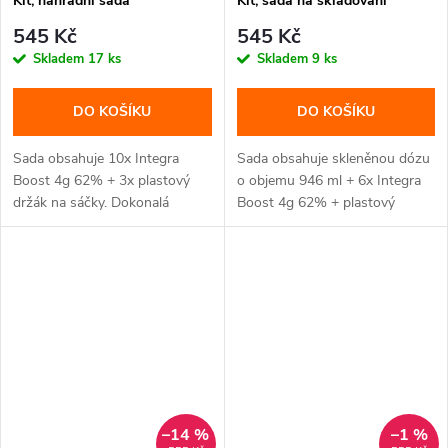
Kit, náhradní sada
Kit, sada na skladování
545 Kč
545 Kč
Skladem
17 ks
Skladem
9 ks
DO KOŠÍKU
DO KOŠÍKU
Sada obsahuje 10x Integra
Sada obsahuje skleněnou dózu
Boost 4g 62% + 3x plastový
o objemu 946 ml + 6x Integra
držák na sáčky. Dokonalá
Boost 4g 62% + plastový
kontrola...
držák...
–14 %
–1 %