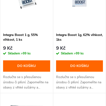
n
i
í
s
p
p
Integra Boost 1 g, 55%
Integra Boost 1g, 62% vlhkost,
r
vlhkost, 1 ks
1ks
r
o
9 Kč
9 Kč
o
Skladem
>99 ks
Skladem
>99 ks
d
d
DO KOŠÍKU
DO KOŠÍKU
u
u
Rozlučte se s přesušenou
Rozlučte se s přesušenou
k
úrodou či plísní. Zapomeňte na
úrodou či plísní. Zapomeňte na
obavy z vlhké sušárny a...
obavy z vlhké sušárny a...
k
t
t