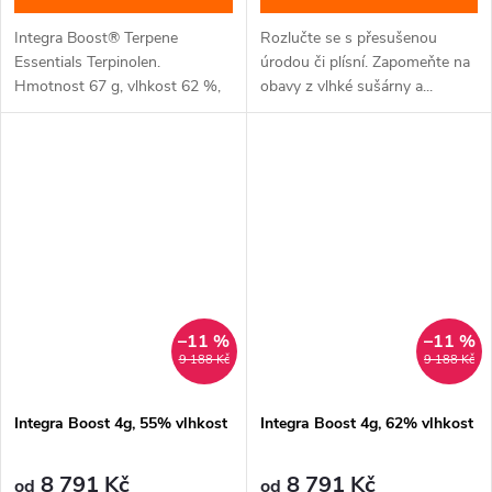
Integra Boost® Terpene
Rozlučte se s přesušenou
Essentials Terpinolen.
úrodou či plísní. Zapomeňte na
Hmotnost 67 g, vlhkost 62 %,
obavy z vlhké sušárny a...
balení 1 ks.
–11 %
–11 %
9 188 Kč
9 188 Kč
Integra Boost 4g, 55% vlhkost
Integra Boost 4g, 62% vlhkost
8 791 Kč
8 791 Kč
od
od