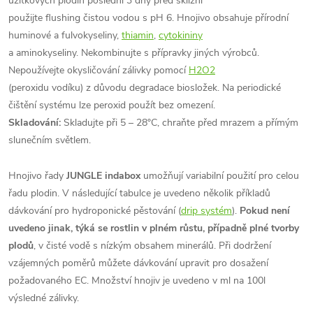
užitkových plodin poslední 3 dny před sklizní
použijte flushing čistou vodou s pH 6. Hnojivo obsahuje přírodní
huminové a fulvokyseliny,
thiamin
,
cytokininy
a aminokyseliny. Nekombinujte s přípravky jiných výrobců.
Nepoužívejte okysličování zálivky pomocí
H2O2
(peroxidu vodíku) z důvodu degradace biosložek. Na periodické
čištění systému lze peroxid použít bez omezení.
Skladování:
Skladujte při 5 – 28°C, chraňte před mrazem a přímým
slunečním světlem.
Hnojivo řady
JUNGLE indabox
umožňují variabilní použití pro celou
řadu plodin. V následující tabulce je uvedeno několik příkladů
dávkování pro hydroponické pěstování (
drip systém
).
Pokud není
uvedeno jinak, týká se rostlin v plném růstu, případně plné tvorby
plodů
, v čisté vodě s nízkým obsahem minerálů. Při dodržení
vzájemných poměrů můžete dávkování upravit pro dosažení
požadovaného EC. Množství hnojiv je uvedeno v ml na 100l
výsledné zálivky.