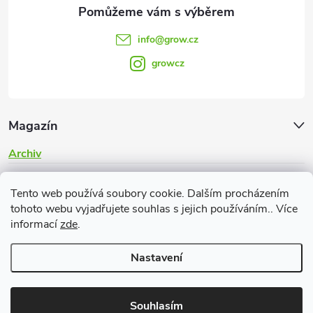
info
@
grow.cz
growcz
Magazín
Archiv
Informace pro vás
Tento web používá soubory cookie. Dalším procházením
tohoto webu vyjadřujete souhlas s jejich používáním.. Více
informací
zde
.
Nastavení
Copyright 2026
Grow.cz
. Všechna práva vyhrazena.
Souhlasím