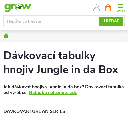
Přejít
NÁKUPNÍ
KOŠÍK
na
obsah
HLEDAT
Domů
Dávkovací tabulky
hnojiv Jungle in da Box
Jak dávkovat hnojiva Jungle in da box? Dávkovací tabulka
od výrobce.
Nabídku naleznete zde
DÁVKOVÁNÍ URBAN SERIES