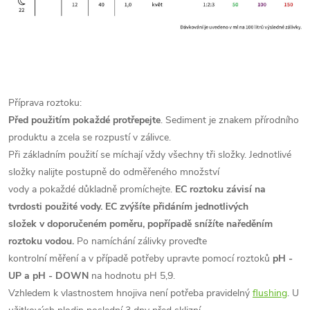
Příprava roztoku:
Před použitím pokaždé protřepejte
. Sediment je znakem přírodního
produktu a zcela se rozpustí v zálivce.
Při základním použití se míchají vždy všechny tři složky. Jednotlivé
složky nalijte postupně do odměřeného množství
vody a pokaždé důkladně promíchejte.
EC roztoku závisí na
tvrdosti použité vody. EC zvýšíte přidáním jednotlivých
složek v doporučeném poměru, popřípadě snížíte naředěním
roztoku vodou.
Po namíchání zálivky proveďte
kontrolní měření a v případě potřeby upravte pomocí roztoků
pH -
UP a pH - DOWN
na hodnotu pH 5,9.
Vzhledem k vlastnostem hnojiva není potřeba pravidelný
flushing
. U