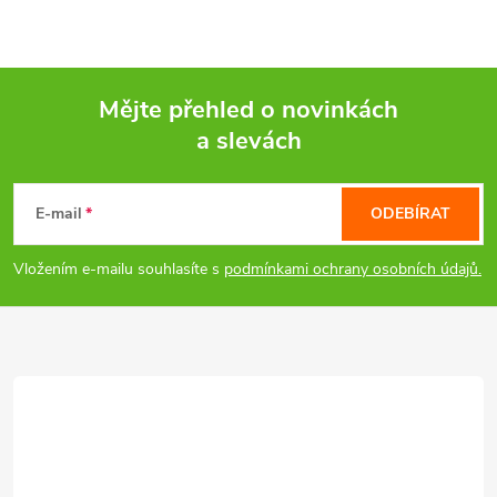
Mějte přehled o novinkách
a slevách
Z
á
E-mail
ODEBÍRAT
p
Vložením e-mailu souhlasíte s
podmínkami ochrany osobních údajů.
a
t
í