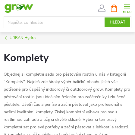
Přejít
NÁKUPNÍ
KOŠÍK
na
obsah
HLEDAT
URBAN Hydro
Komplety
Objednej si kompletní sadu pro pěstování rostlin u nás v kategorii
"Komplety". Najdeš zde široký výběr balíčků obsahujících vše
potřebné pro úspěšný indoorový či outdoorový grow. Komplety pro
pěstování rostlin jsou ideálním řešením pro začátečníky i zkušené
pěstitele. Ušetři čas a peníze a začni pěstovat jako profesionál s
našimi kvalitními komplety. Získej kompletní výbavu pro svou
rostlinnou zahradu a užij si skvělé sklizně. Vyber si ten pravý
kompletní set pro své potřeby a začni pěstovat s lehkostí a radostí.
S komplety z naší nabídky se ti pěstování stane hračkou!