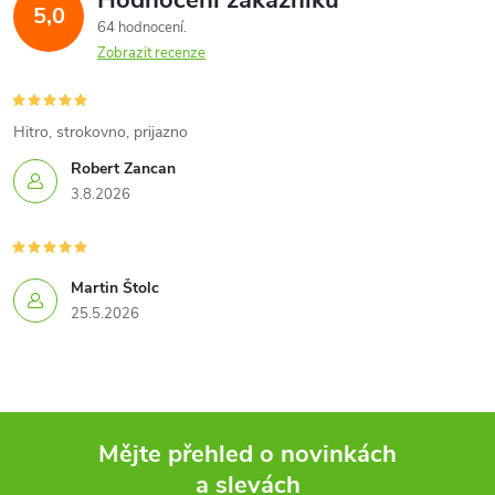
Hodnocení zákazníků
d
5,0
64 hodnocení
a
Zobrazit recenze
c
í
Hitro, strokovno, prijazno
Robert Zancan
p
3.8.2026
r
v
Martin Štolc
k
25.5.2026
y
v
ý
Mějte přehled o novinkách
a slevách