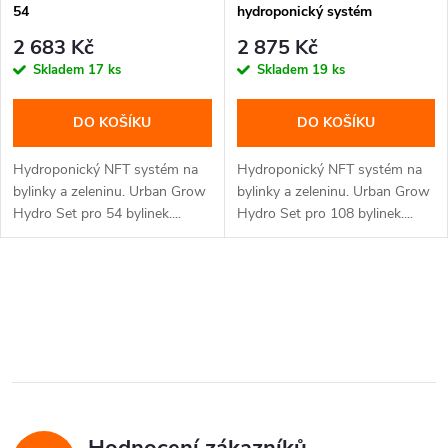
r
54
hydroponický systém
r
o
2 683 Kč
2 875 Kč
o
Skladem
17 ks
Skladem
19 ks
d
d
DO KOŠÍKU
DO KOŠÍKU
u
u
Hydroponický NFT systém na
Hydroponický NFT systém na
k
bylinky a zeleninu. Urban Grow
bylinky a zeleninu. Urban Grow
Hydro Set pro 54 bylinek....
Hydro Set pro 108 bylinek....
k
t
t
O
ů
ů
v
l
á