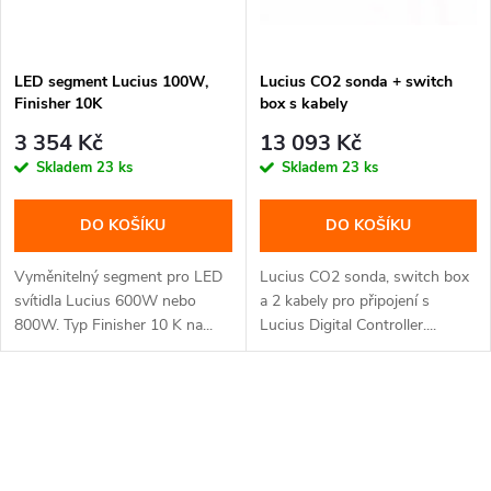
s
p
p
LED segment Lucius 100W,
Lucius CO2 sonda + switch
r
Finisher 10K
box s kabely
r
o
3 354 Kč
13 093 Kč
o
Skladem
23 ks
Skladem
23 ks
d
d
DO KOŠÍKU
DO KOŠÍKU
u
u
Vyměnitelný segment pro LED
Lucius CO2 sonda, switch box
k
svítidla Lucius 600W nebo
a 2 kabely pro připojení s
800W. Typ Finisher 10 K na...
Lucius Digital Controller....
k
t
t
O
ů
ů
v