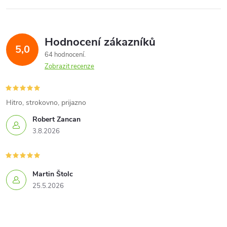
l
á
Hodnocení zákazníků
d
5,0
64 hodnocení
a
Zobrazit recenze
c
í
Hitro, strokovno, prijazno
Robert Zancan
p
3.8.2026
r
v
Martin Štolc
k
25.5.2026
y