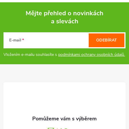
v
ý
Mějte přehled o novinkách
a slevách
p
Z
i
á
E-mail
ODEBÍRAT
s
p
Vložením e-mailu souhlasíte s
podmínkami ochrany osobních údajů.
u
a
t
í