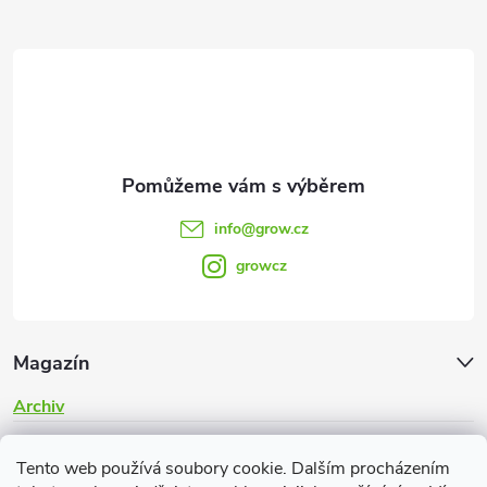
a
t
í
info
@
grow.cz
growcz
Magazín
Archiv
Informace pro vás
Tento web používá soubory cookie. Dalším procházením