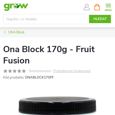
Přejít
NÁKUPNÍ
KOŠÍK
na
obsah
HLEDAT
ONA Block
Ona Block 170g - Fruit
Fusion
Podrobnosti hodnocení
Neohodnoceno
Kód produktu:
ONABLOCK170FF