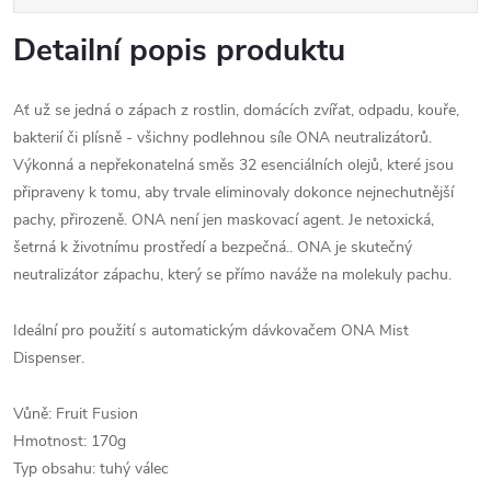
Detailní popis produktu
Ať už se jedná o zápach z rostlin, domácích zvířat, odpadu, kouře,
bakterií či plísně - všichny podlehnou síle ONA neutralizátorů.
Výkonná a nepřekonatelná směs 32 esenciálních olejů, které jsou
připraveny k tomu, aby trvale eliminovaly dokonce nejnechutnější
pachy, přirozeně. ONA není jen maskovací agent. Je netoxická,
šetrná k životnímu prostředí a bezpečná.. ONA je skutečný
neutralizátor zápachu, který se přímo naváže na molekuly pachu.
Ideální pro použití s automatickým dávkovačem ONA Mist
Dispenser.
Vůně: Fruit Fusion
Hmotnost: 170g
Typ obsahu: tuhý válec