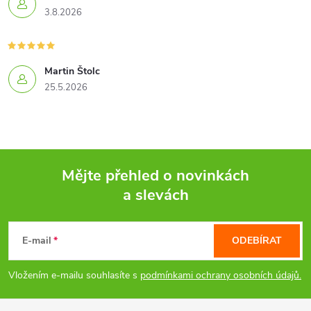
3.8.2026
Martin Štolc
25.5.2026
Mějte přehled o novinkách
a slevách
Z
á
E-mail
ODEBÍRAT
p
Vložením e-mailu souhlasíte s
podmínkami ochrany osobních údajů.