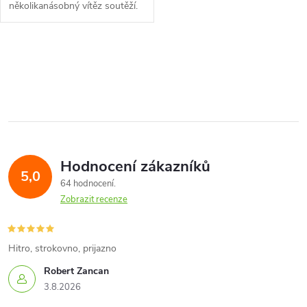
několikanásobný vítěz soutěží.
S ONA...
O
v
l
á
Hodnocení zákazníků
d
5,0
64 hodnocení
a
Zobrazit recenze
c
í
Hitro, strokovno, prijazno
Robert Zancan
p
3.8.2026