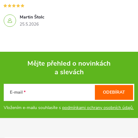
r
v
Martin Štolc
k
25.5.2026
y
v
ý
Mějte přehled o novinkách
a slevách
p
Z
i
á
E-mail
ODEBÍRAT
s
p
Vložením e-mailu souhlasíte s
podmínkami ochrany osobních údajů.
u
a