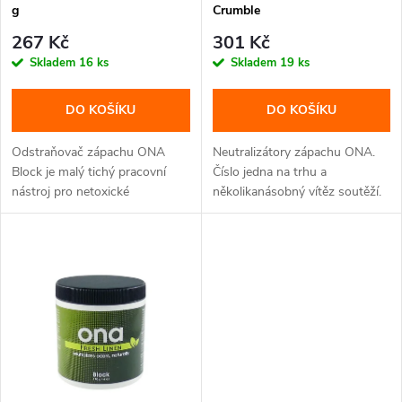
r
g
Crumble
r
o
267 Kč
301 Kč
o
Skladem
16 ks
Skladem
19 ks
d
d
DO KOŠÍKU
DO KOŠÍKU
u
u
Odstraňovač zápachu ONA
Neutralizátory zápachu ONA.
k
Block je malý tichý pracovní
Číslo jedna na trhu a
nástroj pro netoxické
několikanásobný vítěz soutěží.
k
odstraňování...
S ONA...
t
t
ů
ů