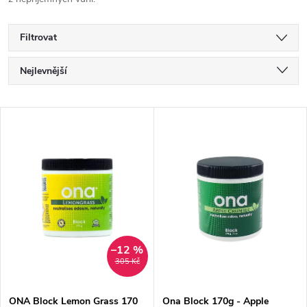
Filtrovat
Ř
Nejlevnější
a
Nejdražší
V
Nejprodávanější
z
ý
Abecedně
e
p
n
i
í
s
–12 %
305 Kč
p
p
ONA Block Lemon Grass 170
Ona Block 170g - Apple