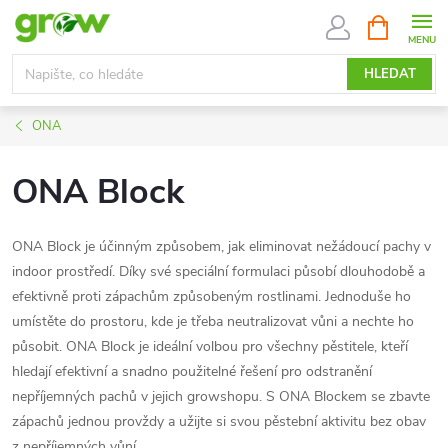
Přejít
NÁKUPNÍ
KOŠÍK
na
obsah
HLEDAT
ONA
ONA Block
ONA Block je účinným způsobem, jak eliminovat nežádoucí pachy v
indoor prostředí. Díky své speciální formulaci působí dlouhodobě a
efektivně proti zápachům způsobeným rostlinami. Jednoduše ho
umístěte do prostoru, kde je třeba neutralizovat vůni a nechte ho
působit. ONA Block je ideální volbou pro všechny pěstitele, kteří
hledají efektivní a snadno použitelné řešení pro odstranění
nepříjemných pachů v jejich growshopu. S ONA Blockem se zbavte
zápachů jednou provždy a užijte si svou pěstební aktivitu bez obav
z nepříjemných vůní.