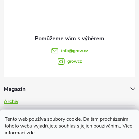
t
í
info
@
grow.cz
growcz
Magazín
Archiv
Informace pro vás
Tento web používá soubory cookie. Dalším procházením
tohoto webu vyjadřujete souhlas s jejich používáním.. Více
informací
zde
.