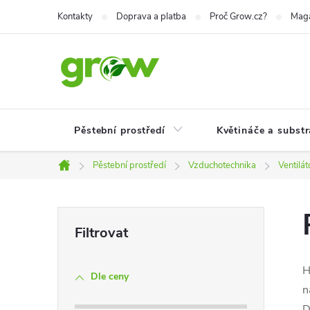
Přejít
Kontakty
Doprava a platba
Proč Grow.cz?
Mag
na
obsah
Pěstební prostředí
Květináče a substr
Pěstební prostředí
Vzduchotechnika
Ventilá
Domů
P
o
H
Dle ceny
s
n
D