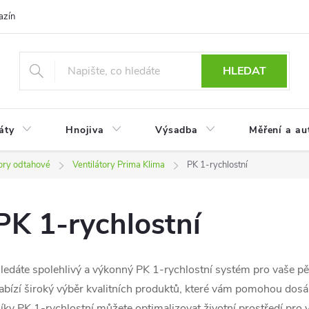
azín
Obchodní podmínky
Reklamace a vrácení zboží
Podmínky
HLEDAT
áty
Hnojiva
Výsadba
Měření a au
tory odtahové
Ventilátory Prima Klima
PK 1-rychlostní
PK 1-rychlostní
ledáte spolehlivý a výkonný PK 1-rychlostní systém pro vaše pě
abízí široký výběr kvalitních produktů, které vám pomohou dosá
íky PK 1-rychlostní můžete optimalizovat životní prostředí pro 