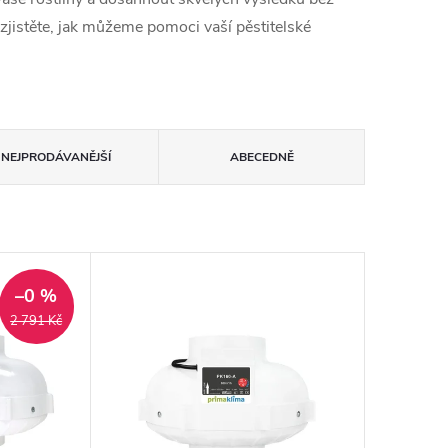
zjistěte, jak můžeme pomoci vaší pěstitelské
NEJPRODÁVANĚJŠÍ
ABECEDNĚ
–0 %
2 791 Kč