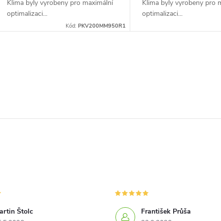
Klima byly vyrobeny pro maximální
Klima byly vyrobeny pro 
optimalizaci...
optimalizaci...
Kód:
PKV200MM950R1
O
v
á
d
a
c
rtin Štolc
František Průša