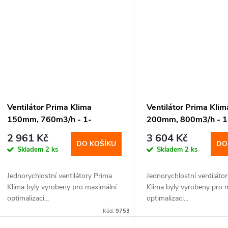
Ventilátor Prima Klima
Ventilátor Prima Klim
150mm, 760m3/h - 1-
200mm, 800m3/h - 1
rychlostní
rychlostní
2 961 Kč
3 604 Kč
DO KOŠÍKU
DO
Skladem
2 ks
Skladem
2 ks
Jednorychlostní ventilátory Prima
Jednorychlostní ventiláto
Klima byly vyrobeny pro maximální
Klima byly vyrobeny pro 
optimalizaci...
optimalizaci...
Kód:
9753