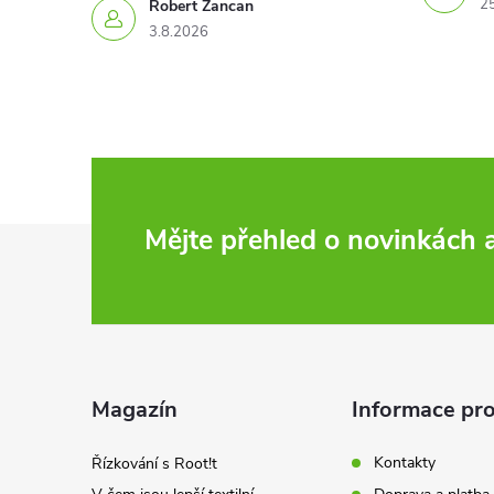
2
Robert Zancan
3.8.2026
r
Z
Mějte přehled o novinkách
á
p
i
a
Magazín
Informace pro
t
Kontakty
Řízkování s Root!t