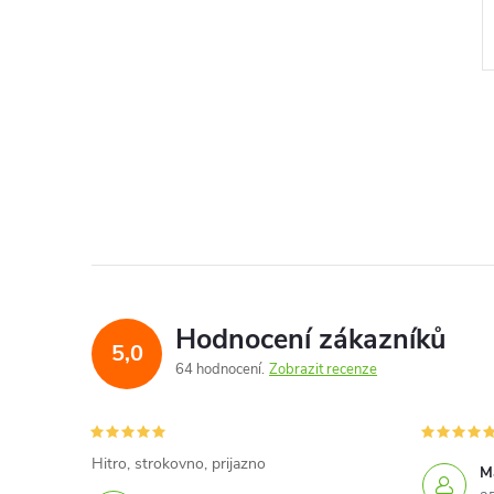
l
Hodnocení zákazníků
5,0
64 hodnocení
Zobrazit recenze
í
Hitro, strokovno, prijazno
Ma