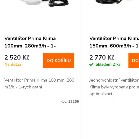
p
s
r
p
o
r
Ventilátor Prima Klima
Ventilátor Prima Klim
d
100mm, 280m3/h - 1-
150mm, 600m3/h - 1
o
rychlostní
rychlostní
2 520 Kč
2 770 Kč
u
DO KOŠÍKU
DO
Na dotaz
Skladem
2 ks
d
k
Ventilátor Prima Klima 100 mm, 280
Jednorychlostní ventiláto
u
m3/h - 1-rychlostní
Klima byly vyrobeny pro 
t
optimalizaci...
k
Kód:
13259
ů
t
ů