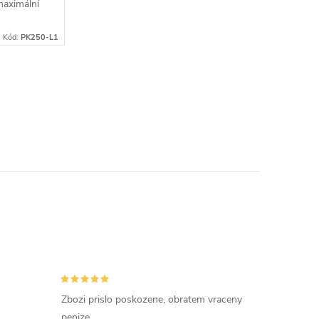
maximální
Kód:
PK250-L1
Zbozi prislo poskozene, obratem vraceny
penize,