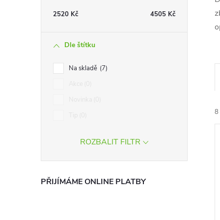
t
z
2520
Kč
4505
Kč
o
r
Dle štítku
a
Na skladě
7
n
Akce
0
Novinka
0
n
8
Tip
0
í
ROZBALIT FILTR
p
a
PŘIJÍMÁME ONLINE PLATBY
í
n
i