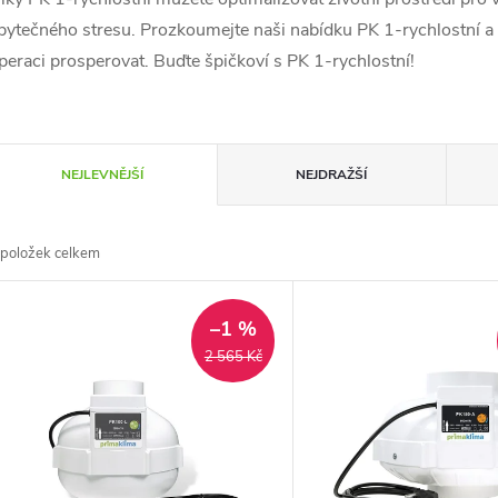
bytečného stresu. Prozkoumejte naši nabídku PK 1-rychlostní a 
peraci prosperovat. Buďte špičkoví s PK 1-rychlostní!
Ř
NEJLEVNĚJŠÍ
NEJDRAŽŠÍ
a
položek celkem
z
V
e
–1 %
ý
2 565 Kč
n
p