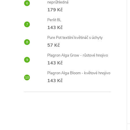
neprůhledná
179 Kč
Perlit 8L
143 Kč
Pure Pot textilní květináč s úchyty
57 Kč
Plagron Alga Grow - růstové hnojivo
143 Kč
Plagron Alga Bloom - květové hnojivo
143 Kč