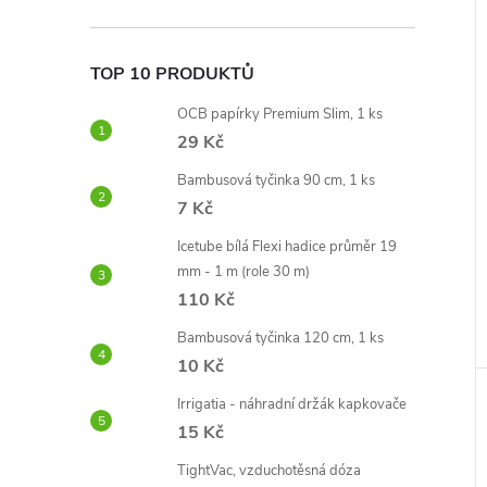
e
l
TOP 10 PRODUKTŮ
OCB papírky Premium Slim, 1 ks
29 Kč
Bambusová tyčinka 90 cm, 1 ks
7 Kč
Icetube bílá Flexi hadice průměr 19
mm - 1 m (role 30 m)
110 Kč
Bambusová tyčinka 120 cm, 1 ks
10 Kč
Irrigatia - náhradní držák kapkovače
15 Kč
TightVac, vzduchotěsná dóza