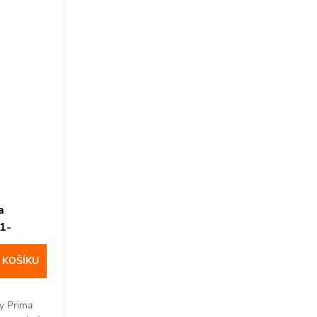
a
1-
 KOŠÍKU
ry Prima