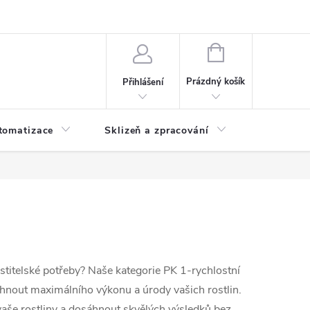
 ochrany osobních údajů
Hodnocení obchodu
NÁKUPNÍ
KOŠÍK
Prázdný košík
Přihlášení
tomatizace
Sklizeň a zpracování
Headshop
stitelské potřeby? Naše kategorie PK 1-rychlostní
hnout maximálního výkonu a úrody vašich rostlin.
vaše rostliny a dosáhnout skvělých výsledků bez