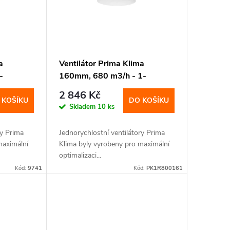
a
Ventilátor Prima Klima
-
160mm, 680 m3/h - 1-
rychlostní
2 846 Kč
 KOŠÍKU
DO KOŠÍKU
Skladem
10 ks
ry Prima
Jednorychlostní ventilátory Prima
maximální
Klima byly vyrobeny pro maximální
optimalizaci...
Kód:
9741
Kód:
PK1R800161