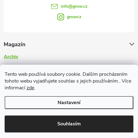
info
@
grow.cz
growcz
Magazín
Archiv
Informace pro vás
Tento web používá soubory cookie. Dalším procházením
tohoto webu vyjadřujete souhlas s jejich používáním.. Více
informací
zde
.
Nastavení
Copyright 2026
Grow.cz
. Všechna práva vyhrazena.
Souhlasím
Vytvořil Shoptet