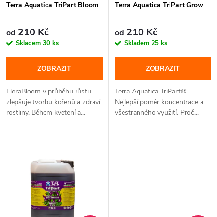
p
Terra Aquatica TriPart Bloom
Terra Aquatica TriPart Grow
r
r
o
210 Kč
210 Kč
od
od
o
Skladem
30 ks
Skladem
25 ks
d
d
ZOBRAZIT
ZOBRAZIT
u
u
FloraBloom v průběhu růstu
Terra Aquatica TriPart® -
k
zlepšuje tvorbu kořenů a zdraví
Nejlepší poměr koncentrace a
rostliny. Během kvetení a...
všestranného využití. Proč...
k
t
t
ů
ů