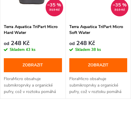
–35 %
–35 %
313 Kč
313 Kč
Terra Aquatica TriPart Micro
Terra Aquatica TriPart Micro
Hard Water
Soft Water
248 Kč
248 Kč
od
od
Skladem
43 ks
Skladem
38 ks
ZOBRAZIT
ZOBRAZIT
FloraMicro obsahuje
FloraMicro obsahuje
submikroprvky a organické
submikroprvky a organické
pufry, což v roztoku pomáhá
pufry, což v roztoku pomáhá
stabilizovat...
stabilizovat...
O
v