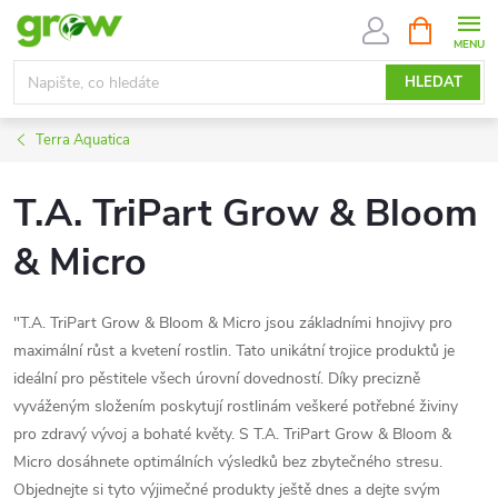
Přejít
NÁKUPNÍ
KOŠÍK
na
obsah
HLEDAT
Terra Aquatica
T.A. TriPart Grow & Bloom
& Micro
"T.A. TriPart Grow & Bloom & Micro jsou základními hnojivy pro
maximální růst a kvetení rostlin. Tato unikátní trojice produktů je
ideální pro pěstitele všech úrovní dovedností. Díky precizně
vyváženým složením poskytují rostlinám veškeré potřebné živiny
pro zdravý vývoj a bohaté květy. S T.A. TriPart Grow & Bloom &
Micro dosáhnete optimálních výsledků bez zbytečného stresu.
Objednejte si tyto výjimečné produkty ještě dnes a dejte svým