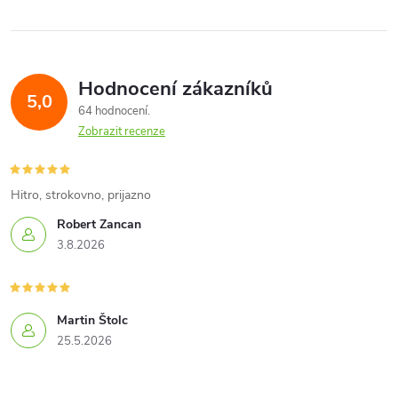
l
á
Hodnocení zákazníků
d
5,0
64 hodnocení
a
Zobrazit recenze
c
í
Hitro, strokovno, prijazno
Robert Zancan
p
3.8.2026
r
v
Martin Štolc
k
25.5.2026
y