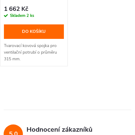
1 662 Kč
Skladem
2 ks
DO KOŠÍKU
Tvarovací kovová spojka pro
ventilační potrubí o průměru
315 mm.
O
v
l
á
Hodnocení zákazníků
d
5,0