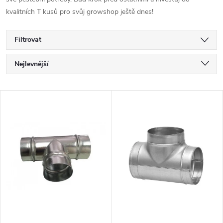
kvalitních T kusů pro svůj growshop ještě dnes!
Filtrovat
Ř
Nejlevnější
a
Nejdražší
V
Nejprodávanější
z
ý
Abecedně
e
p
n
i
í
s
p