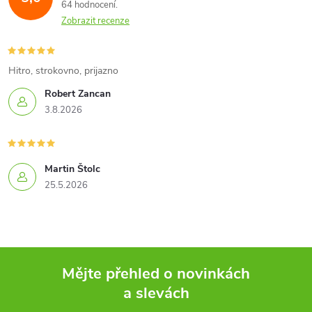
64 hodnocení
a
Zobrazit recenze
c
í
Hitro, strokovno, prijazno
Robert Zancan
p
3.8.2026
r
v
Martin Štolc
k
25.5.2026
y
v
ý
Mějte přehled o novinkách
a slevách
p
Z