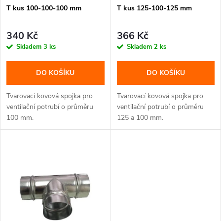
p
T kus 100-100-100 mm
T kus 125-100-125 mm
r
r
o
340 Kč
366 Kč
o
Skladem
3 ks
Skladem
2 ks
d
d
DO KOŠÍKU
DO KOŠÍKU
u
u
Tvarovací kovová spojka pro
Tvarovací kovová spojka pro
k
ventilační potrubí o průměru
ventilační potrubí o průměru
100 mm.
125 a 100 mm.
k
t
t
ů
ů