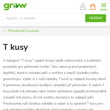
Přejít
NÁKUPNÍ
KOŠÍK
na
obsah
HLEDAT
Příslušenství k potrubí
T kusy
V kategorii "T kusy" najdeš široký výběr exkluzivních a kvalitních
produktů pro pěstování rostlin. Tato sekce je plná praktických
doplňků, které ti usnadní péči o rostliny a zlepší výsledky tvého
growshopu. Vyber si z naší nabídky T kusů ty nejlepší kousky, které
ti pomohou dosáhnout skvělých výsledků při pěstování. S našimi T
kusy bude tvá zahrada nebo indoor pěstebna vypadat profesionálně
a budeš mít jistotu, že tvé rostliny dostanou tu nejlepší péči.
Prozkoumej naši širokou nabídku a vyber si ty správné T kusy pro
své pěstební potřeby. Buď krok před ostatními a investuj do