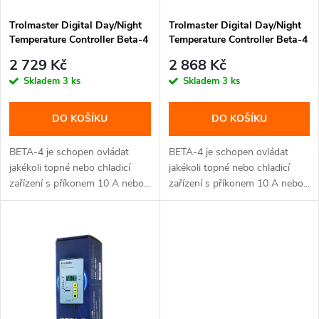
p
p
Trolmaster Digital Day/Night
Trolmaster Digital Day/Night
r
Temperature Controller Beta-4
Temperature Controller Beta-4
r
- bez adaptéru (Schuko DE
- s adaptérem (CZ/EU
o
2 729 Kč
2 868 Kč
koncovka)
koncovka)
o
Skladem
3 ks
Skladem
3 ks
d
d
DO KOŠÍKU
DO KOŠÍKU
u
u
BETA-4 je schopen ovládat
BETA-4 je schopen ovládat
k
jakékoli topné nebo chladicí
jakékoli topné nebo chladicí
zařízení s příkonem 10 A nebo...
zařízení s příkonem 10 A nebo...
k
t
t
ů
ů