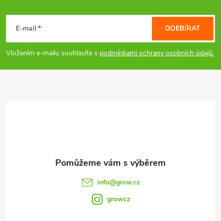
p
Z
i
á
E-mail
ODEBÍRAT
s
p
Vložením e-mailu souhlasíte s
podmínkami ochrany osobních údajů.
u
a
t
í
info
@
grow.cz
growcz