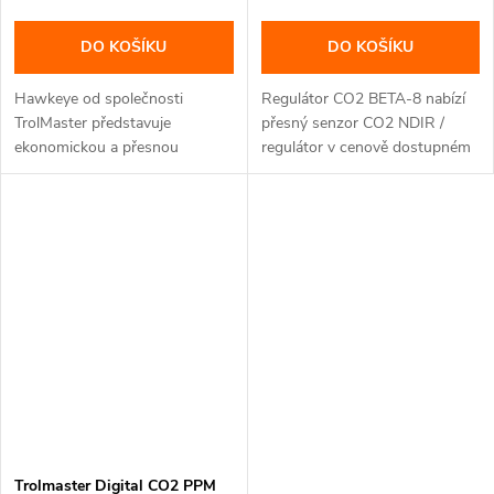
DO KOŠÍKU
DO KOŠÍKU
Hawkeye od společnosti
Regulátor CO2 BETA-8 nabízí
TrolMaster představuje
přesný senzor CO2 NDIR /
ekonomickou a přesnou
regulátor v cenově dostupném
metodu monitorování...
a...
Trolmaster Digital CO2 PPM