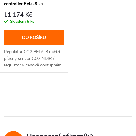
controller Beta-8 - s
adaptérem (CZ/EU koncovka)
11 174 Kč
Skladem
6 ks
DO KOŠÍKU
Regulátor CO2 BETA-8 nabízí
přesný senzor CO2 NDIR /
regulátor v cenově dostupném
a...
O
v
l
á