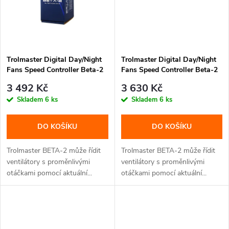
Trolmaster Digital Day/Night
Trolmaster Digital Day/Night
Fans Speed Controller Beta-2
Fans Speed Controller Beta-2
- bez adaptéru (Schuko DE
- s adaptérem (CZ/EU
3 492 Kč
3 630 Kč
koncovka)
koncovka)
Skladem
6 ks
Skladem
6 ks
DO KOŠÍKU
DO KOŠÍKU
Trolmaster BETA-2 může řídit
Trolmaster BETA-2 může řídit
ventilátory s proměnlivými
ventilátory s proměnlivými
otáčkami pomocí aktuální...
otáčkami pomocí aktuální...