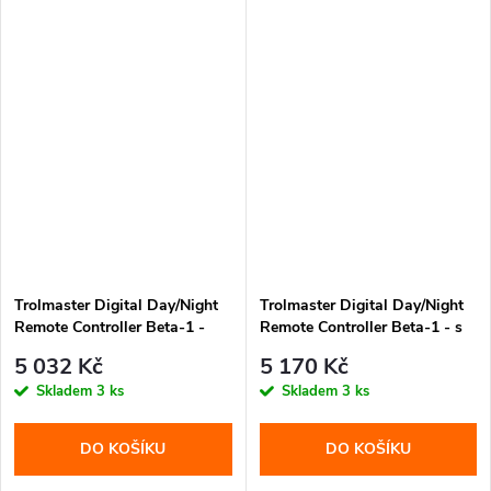
Trolmaster Digital Day/Night
Trolmaster Digital Day/Night
Remote Controller Beta-1 -
Remote Controller Beta-1 - s
bez adaptéru (Schuko DE
adaptérem (CZ/EU koncovka)
5 032 Kč
5 170 Kč
koncovka)
Skladem
3 ks
Skladem
3 ks
DO KOŠÍKU
DO KOŠÍKU