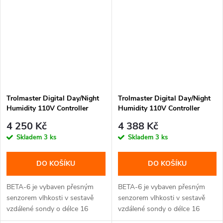
Trolmaster Digital Day/Night
Trolmaster Digital Day/Night
Humidity 110V Controller
Humidity 110V Controller
Beta-6 - bez adaptéru (Schuko
Beta-6 - s adaptérem (CZ/EU
4 250 Kč
4 388 Kč
DE koncovka)
koncovka)
Skladem
3 ks
Skladem
3 ks
DO KOŠÍKU
DO KOŠÍKU
BETA-6 je vybaven přesným
BETA-6 je vybaven přesným
senzorem vlhkosti v sestavě
senzorem vlhkosti v sestavě
vzdálené sondy o délce 16
vzdálené sondy o délce 16
stop....
stop....