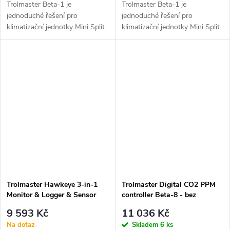
Trolmaster Beta-1 je
Trolmaster Beta-1 je
jednoduché řešení pro
jednoduché řešení pro
klimatizační jednotky Mini Split.
klimatizační jednotky Mini Split.
Tento...
Obrázek je...
Trolmaster Hawkeye 3-in-1
Trolmaster Digital CO2 PPM
Monitor & Logger & Sensor
controller Beta-8 - bez
(CM-1)
adaptéru (Schuko DE
9 593 Kč
11 036 Kč
koncovka)
Na dotaz
Skladem
6 ks