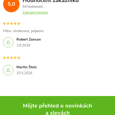
Hodnocení zákazníků
d
5,0
64 hodnocení
a
Zobrazit recenze
c
í
Hitro, strokovno, prijazno
Robert Zancan
p
3.8.2026
r
v
Martin Štolc
k
25.5.2026
y
v
ý
Mějte přehled o novinkách
a slevách