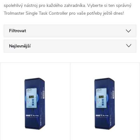
spolehlivý nástroj pro každého zahradníka. Vyberte si ten správný
Trolmaster Single Task Controller pro vaše potřeby ještě dnes!
Filtrovat
Ř
Nejlevnější
a
Nejdražší
V
Nejprodávanější
z
ý
Abecedně
e
p
n
i
í
s