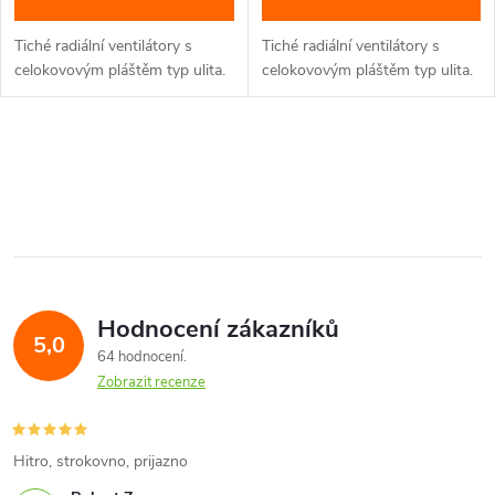
Tiché radiální ventilátory s
Tiché radiální ventilátory s
celokovovým pláštěm typ ulita.
celokovovým pláštěm typ ulita.
O
v
l
á
Hodnocení zákazníků
d
5,0
64 hodnocení
a
Zobrazit recenze
c
í
Hitro, strokovno, prijazno