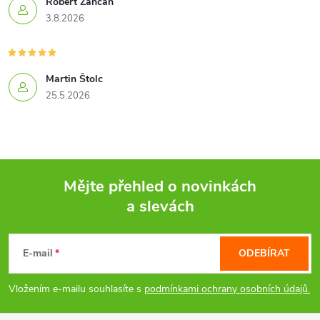
Robert Zancan
p
3.8.2026
r
v
Martin Štolc
k
25.5.2026
y
v
ý
Mějte přehled o novinkách
a slevách
p
Z
i
á
E-mail
ODEBÍRAT
s
p
Vložením e-mailu souhlasíte s
podmínkami ochrany osobních údajů.
u