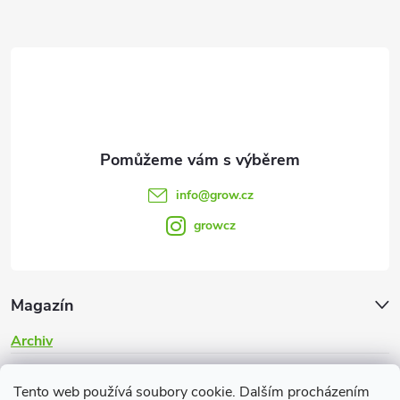
a
t
í
info
@
grow.cz
growcz
Magazín
Archiv
Informace pro vás
Tento web používá soubory cookie. Dalším procházením