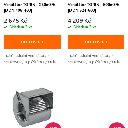
p
Ventilátor TORIN - 250m3/h
Ventilátor TORIN - 500m3/h
r
[DDN 408-400]
[DDN 524-800]
r
o
2 675 Kč
4 209 Kč
o
Skladem
3 ks
Skladem
3 ks
d
d
DO KOŠÍKU
DO KOŠÍKU
u
u
Tiché radiální ventilátory s
Tiché radiální ventilátory s
k
celokovovým pláštěm typ ulita.
celokovovým pláštěm typ ulita.
k
t
t
ů
ů