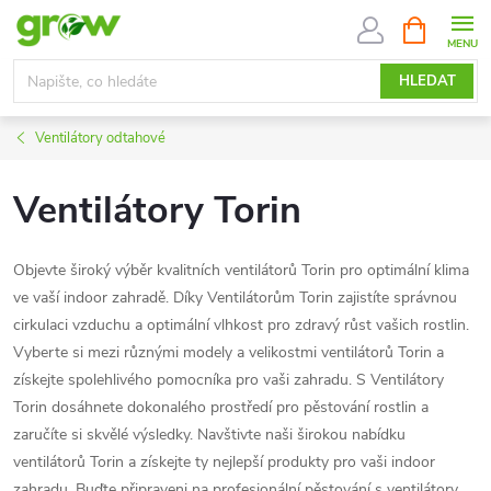
Přejít
NÁKUPNÍ
KOŠÍK
na
obsah
HLEDAT
Ventilátory odtahové
Ventilátory Torin
Objevte široký výběr kvalitních ventilátorů Torin pro optimální klima
ve vaší indoor zahradě. Díky Ventilátorům Torin zajistíte správnou
cirkulaci vzduchu a optimální vlhkost pro zdravý růst vašich rostlin.
Vyberte si mezi různými modely a velikostmi ventilátorů Torin a
získejte spolehlivého pomocníka pro vaši zahradu. S Ventilátory
Torin dosáhnete dokonalého prostředí pro pěstování rostlin a
zaručíte si skvělé výsledky. Navštivte naši širokou nabídku
ventilátorů Torin a získejte ty nejlepší produkty pro vaši indoor
zahradu. Buďte připraveni na profesionální pěstování s ventilátory