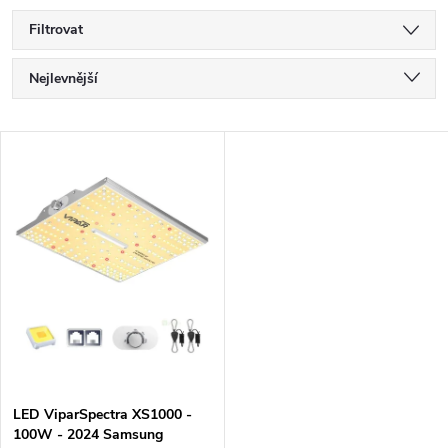
Filtrovat
Ř
Nejlevnější
a
Nejdražší
V
Nejprodávanější
z
ý
Abecedně
e
p
n
i
í
s
p
p
LED ViparSpectra XS1000 -
r
100W - 2024 Samsung