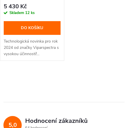
r
LM301H
o
5 430 Kč
o
Skladem
12 ks
d
d
DO KOŠÍKU
u
u
Technologická novinka pro rok
k
2024 od značky Viparspectra s
vysokou účinností!...
k
t
t
O
ů
ů
v
l
á
Hodnocení zákazníků
d
5,0