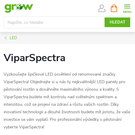
Přejít
NÁKUPNÍ
KOŠÍK
na
obsah
HLEDAT
LED
ViparSpectra
Vyzkoušejte špičkové LED osvětlení od renomované značky
ViparSpectra! Objednejte si u nás ty nejkvalitnější LED panely pro
pěstování rostlin a dosáhněte maximálního výnosu a kvality. S
ViparSpectra budete mít kontrolu nad světelným spektrem a
intenzitou, což se projeví na zdraví a růstu vašich rostlin. Díky
inovativní technologii a dlouhé životnosti budete mít jistotu, že vaše
investice se vám vyplatí. Pro profesionální výsledky v pěstování
vyberte ViparSpectra!