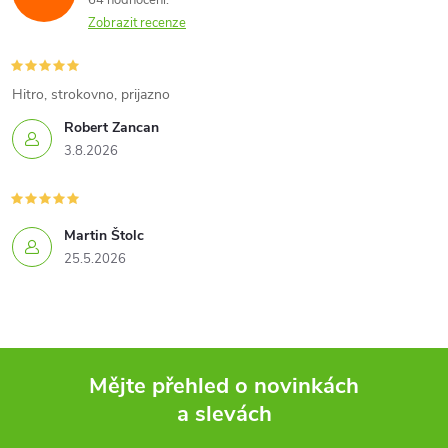
64 hodnocení
a
Zobrazit recenze
c
í
Hitro, strokovno, prijazno
Robert Zancan
p
3.8.2026
r
v
Martin Štolc
k
25.5.2026
y
v
ý
Mějte přehled o novinkách
a slevách
p
Z