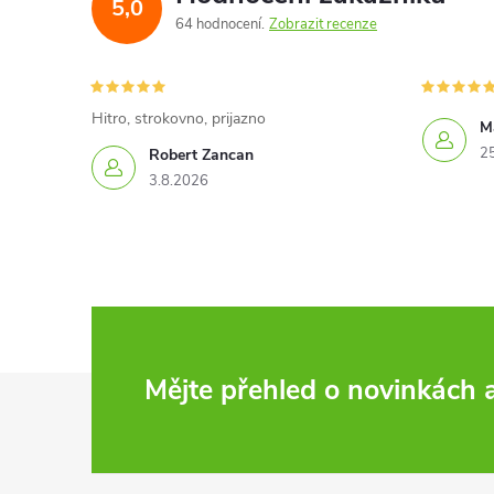
5,0
a
64 hodnocení
Zobrazit recenze
c
í
Hitro, strokovno, prijazno
Ma
p
2
Robert Zancan
3.8.2026
r
v
k
y
v
Z
Mějte přehled o novinkách
ý
á
p