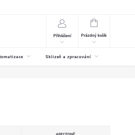
 ochrany osobních údajů
Hodnocení obchodu
NÁKUPNÍ
KOŠÍK
Prázdný košík
Přihlášení
tomatizace
Sklizeň a zpracování
Headshop
ABECEDNĚ