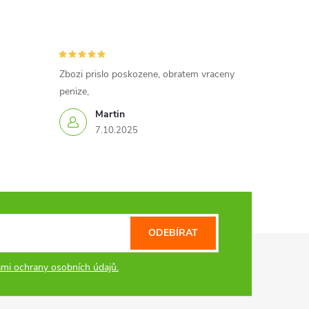
Zbozi prislo poskozene, obratem vraceny
penize,
Martin
7.10.2025
ODEBÍRAT
mi ochrany osobních údajů.