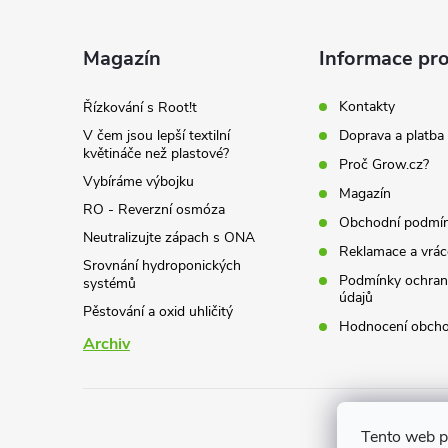
p
i
a
s
Magazín
Informace pro
u
t
Kontakty
Řízkování s Root!t
V čem jsou lepší textilní
Doprava a platba
í
květináče než plastové?
Proč Grow.cz?
Vybíráme výbojku
Magazín
RO - Reverzní osmóza
Obchodní podmí
Neutralizujte zápach s ONA
Reklamace a vrác
Srovnání hydroponických
Podmínky ochran
systémů
údajů
Pěstování a oxid uhličitý
Hodnocení obch
Archiv
Tento web p