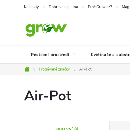
Přejít
Kontakty
Doprava a platba
Proč Grow.cz?
Mag
na
obsah
Pěstební prostředí
Květináče a substr
Prodávané značky
Air-Pot
Domů
Air-Pot
Ř
NEJLEVNĚJŠÍ