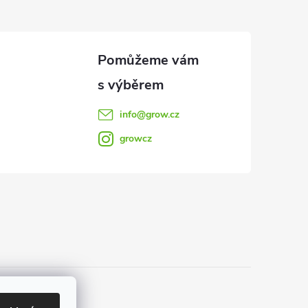
info
@
grow.cz
growcz