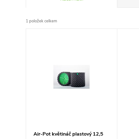
a
1
položek celkem
z
V
e
ý
n
p
í
i
p
s
r
p
o
r
d
Air-Pot květináč plastový 12,5