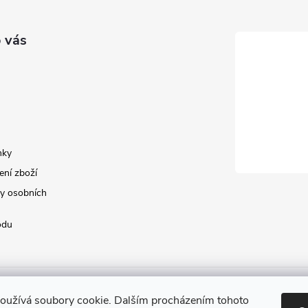
 vás
nky
ení zboží
y osobních
odu
oužívá soubory cookie. Dalším procházením tohoto