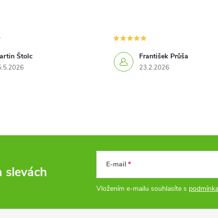
rtin Štolc
František Průša
5.5.2026
23.2.2026
E-mail
a slevách
Vložením e-mailu souhlasíte s
podmínka