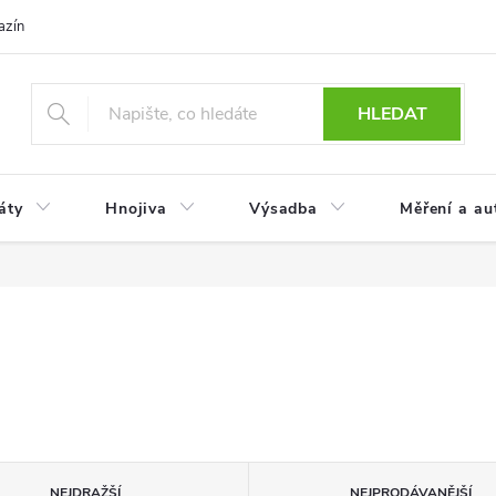
azín
Obchodní podmínky
Reklamace a vrácení zboží
Podmínky
HLEDAT
áty
Hnojiva
Výsadba
Měření a au
NEJDRAŽŠÍ
NEJPRODÁVANĚJŠÍ