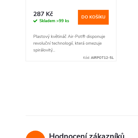
o
u
287 Kč
d
DO KOŠÍKU
Skladem
>99 ks
k
u
Plastový květináč Air-Pot® disponuje
t
revoluční technologií, která omezuje
k
spirálovitý...
ů
Kód:
AIRPOT12-5L
t
ů
O
v
l
á
d
Hodnocení zákazníků