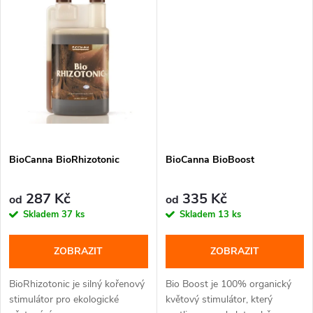
ů
ů
BioCanna BioRhizotonic
BioCanna BioBoost
287 Kč
335 Kč
od
od
Skladem
37 ks
Skladem
13 ks
ZOBRAZIT
ZOBRAZIT
BioRhizotonic je silný kořenový
Bio Boost je 100% organický
stimulátor pro ekologické
květový stimulátor, který