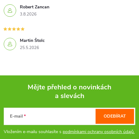
Robert Zancan
p
3.8.2026
r
v
Martin Štolc
k
25.5.2026
y
v
ý
Mějte přehled o novinkách
a slevách
p
Z
i
á
E-mail
ODEBÍRAT
s
p
Vložením e-mailu souhlasíte s
podmínkami ochrany osobních údajů.
u