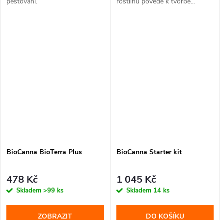
pěstování.
rostlinu povede k tvorbě...
BioCanna BioTerra Plus
BioCanna Starter kit
478 Kč
1 045 Kč
Skladem
>99 ks
Skladem
14 ks
ZOBRAZIT
DO KOŠÍKU