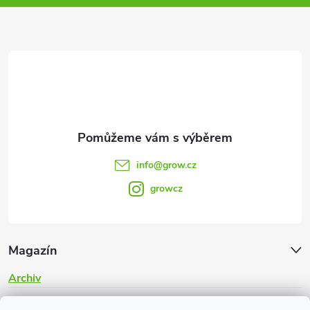
a
t
í
info
@
grow.cz
growcz
Magazín
Archiv
Informace pro vás