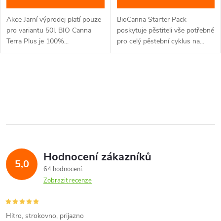
Akce Jarní výprodej platí pouze
BioCanna Starter Pack
pro variantu 50l. BIO Canna
poskytuje pěstiteli vše potřebné
Terra Plus je 100%...
pro celý pěstební cyklus na...
O
v
l
á
Hodnocení zákazníků
d
5,0
64 hodnocení
a
Zobrazit recenze
c
í
Hitro, strokovno, prijazno