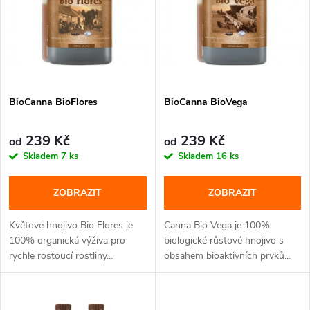
n
i
í
s
p
p
BioCanna BioFlores
BioCanna BioVega
r
r
o
239 Kč
239 Kč
od
od
o
Skladem
7 ks
Skladem
16 ks
d
d
ZOBRAZIT
ZOBRAZIT
u
u
Květové hnojivo Bio Flores je
Canna Bio Vega je 100%
k
100% organická výživa pro
biologické růstové hnojivo s
rychle rostoucí rostliny...
obsahem bioaktivních prvků...
k
t
t