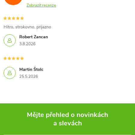
Zobrazit recenze
Hitro, strokovno, prijazno
Robert Zancan
3.8.2026
Martin Štolc
25.5.2026
Mějte přehled o novinkách
a slevách
Z