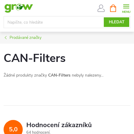
Přejít
NÁKUPNÍ
KOŠÍK
na
obsah
HLEDAT
Prodávané značky
CAN-Filters
Žádné produkty značky
CAN-Filters
nebyly nalezeny...
Hodnocení zákazníků
5,0
64 hodnocení