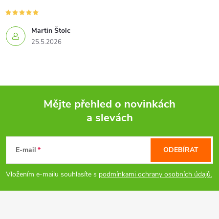
r
v
Martin Štolc
k
25.5.2026
y
v
ý
Mějte přehled o novinkách
a slevách
p
Z
i
á
E-mail
ODEBÍRAT
s
p
Vložením e-mailu souhlasíte s
podmínkami ochrany osobních údajů.
u
a