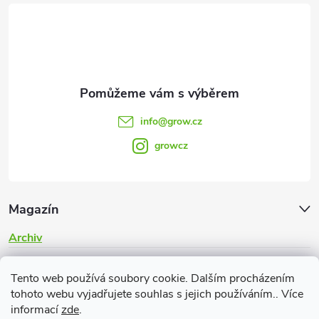
t
í
info
@
grow.cz
growcz
Magazín
Archiv
Informace pro vás
Tento web používá soubory cookie. Dalším procházením
tohoto webu vyjadřujete souhlas s jejich používáním.. Více
informací
zde
.