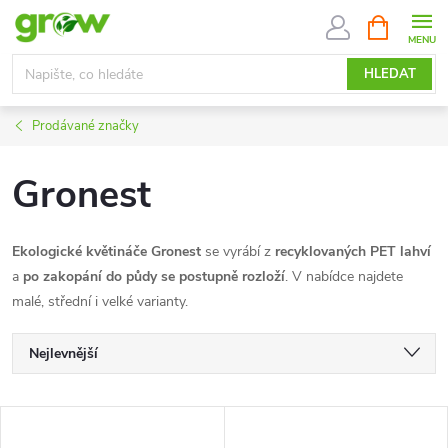
Přejít
NÁKUPNÍ
KOŠÍK
na
obsah
HLEDAT
Prodávané značky
Gronest
Ekologické květináče Gronest
se vyrábí z
recyklovaných PET lahví
a
po zakopání do půdy se postupně rozloží
. V nabídce najdete
malé, střední i velké varianty.
Ř
Nejlevnější
a
Nejdražší
V
Nejprodávanější