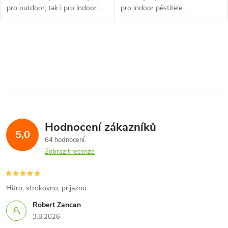
k
pro outdoor, tak i pro indoor...
pro indoor pěstitele....
k
t
t
O
ů
ů
v
l
á
Hodnocení zákazníků
d
5,0
64 hodnocení
a
Zobrazit recenze
c
í
Hitro, strokovno, prijazno
Robert Zancan
p
3.8.2026