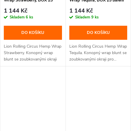
Wrap Strawberry, BOX 25
Wrap Tequila, BOX 25 balení
balení
1 144 Kč
1 144 Kč
Skladem
6 ks
Skladem
9 ks
DO KOŠÍKU
DO KOŠÍKU
Lion Rolling Circus Hemp Wrap
Lion Rolling Circus Hemp Wrap
Strawberry. Konopný wrap
Tequila. Konopný wrap blunt se
blunt se zoubkovanými okraji
zoubkovanými okraji pro...
pro...