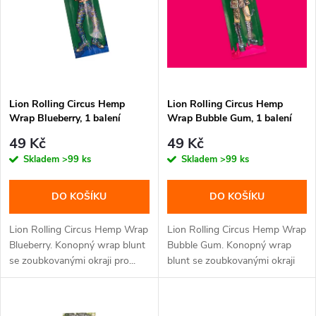
n
i
í
s
p
p
Lion Rolling Circus Hemp
Lion Rolling Circus Hemp
r
Wrap Blueberry, 1 balení
Wrap Bubble Gum, 1 balení
r
o
49 Kč
49 Kč
o
Skladem
>99 ks
Skladem
>99 ks
d
d
DO KOŠÍKU
DO KOŠÍKU
u
u
Lion Rolling Circus Hemp Wrap
Lion Rolling Circus Hemp Wrap
k
Blueberry. Konopný wrap blunt
Bubble Gum. Konopný wrap
se zoubkovanými okraji pro...
blunt se zoubkovanými okraji
k
pro...
t
t