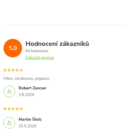
O
v
l
á
Hodnocení zákazníků
d
5,0
64 hodnocení
a
Zobrazit recenze
c
í
Hitro, strokovno, prijazno
Robert Zancan
p
3.8.2026
r
v
Martin Štolc
k
25.5.2026