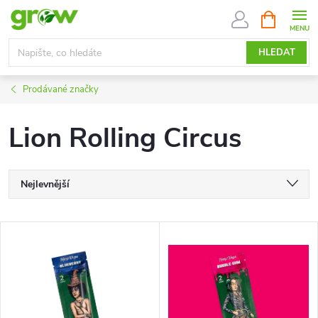
Přejít
NÁKUPNÍ
KOŠÍK
na
obsah
HLEDAT
Prodávané značky
Lion Rolling Circus
Ř
Nejlevnější
a
Nejdražší
V
Nejprodávanější
z
ý
Abecedně
e
p