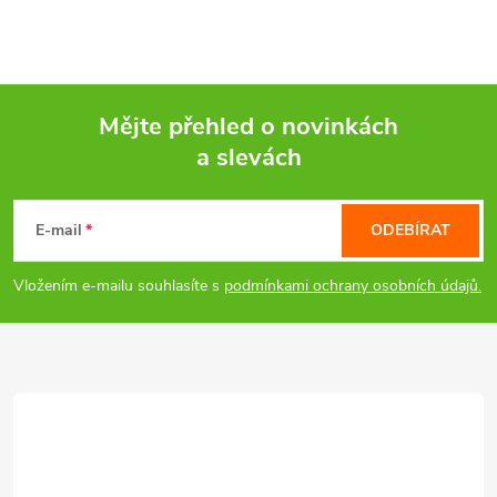
y
v
ý
Mějte přehled o novinkách
a slevách
p
Z
i
á
E-mail
ODEBÍRAT
s
p
Vložením e-mailu souhlasíte s
podmínkami ochrany osobních údajů.
u
a
t
í