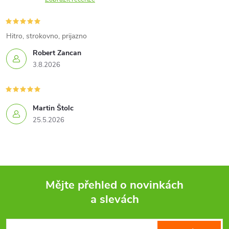
a
c
í
Hitro, strokovno, prijazno
Robert Zancan
p
3.8.2026
r
v
Martin Štolc
k
25.5.2026
y
v
ý
Mějte přehled o novinkách
a slevách
p
Z
i