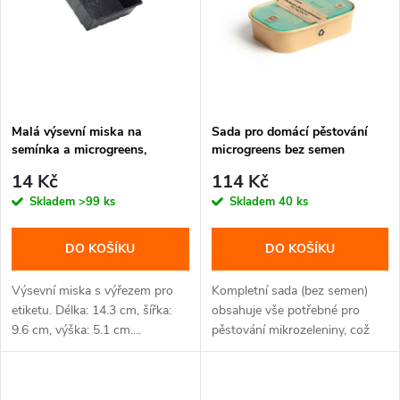
n
i
í
s
p
p
Malá výsevní miska na
Sada pro domácí pěstování
r
semínka a microgreens,
microgreens bez semen
r
14.3x9.6x5.1 cm
o
14 Kč
114 Kč
o
Skladem
>99 ks
Skladem
40 ks
d
d
DO KOŠÍKU
DO KOŠÍKU
u
u
Výsevní miska s výřezem pro
Kompletní sada (bez semen)
k
etiketu. Délka: 14.3 cm, šířka:
obsahuje vše potřebné pro
9.6 cm, výška: 5.1 cm....
pěstování mikrozeleniny, což
k
jsou...
t
t