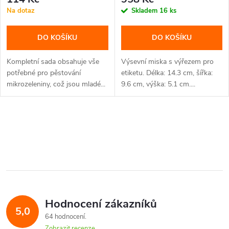
ks
Na dotaz
Skladem
16 ks
DO KOŠÍKU
DO KOŠÍKU
Kompletní sada obsahuje vše
Výsevní miska s výřezem pro
potřebné pro pěstování
etiketu. Délka: 14.3 cm, šířka:
mikrozeleniny, což jsou mladé...
9.6 cm, výška: 5.1 cm....
O
v
l
á
Hodnocení zákazníků
d
5,0
64 hodnocení
Zobrazit recenze