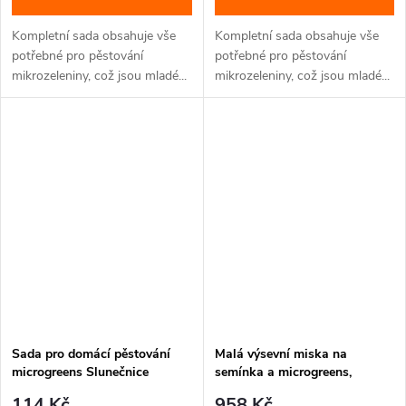
Kompletní sada obsahuje vše
Kompletní sada obsahuje vše
potřebné pro pěstování
potřebné pro pěstování
mikrozeleniny, což jsou mladé...
mikrozeleniny, což jsou mladé...
Sada pro domácí pěstování
Malá výsevní miska na
microgreens Slunečnice
semínka a microgreens,
14.3x9.6x5.1 cm, BALENÍ 100
114 Kč
958 Kč