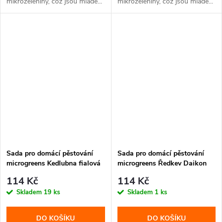
mikrozeleniny, což jsou mladé...
mikrozeleniny, což jsou mladé...
Sada pro domácí pěstování
Sada pro domácí pěstování
microgreens Kedlubna fialová
microgreens Ředkev Daikon
114 Kč
114 Kč
Skladem
19 ks
Skladem
1 ks
DO KOŠÍKU
DO KOŠÍKU