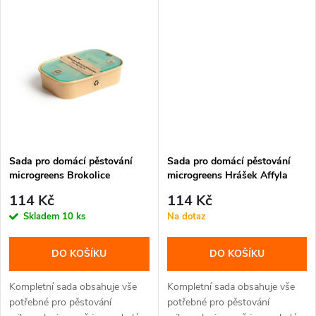
ů
ů
Sada pro domácí pěstování
Sada pro domácí pěstování
microgreens Brokolice
microgreens Hrášek Affyla
Calabrese
114 Kč
114 Kč
Skladem
10 ks
Na dotaz
DO KOŠÍKU
DO KOŠÍKU
Kompletní sada obsahuje vše
Kompletní sada obsahuje vše
potřebné pro pěstování
potřebné pro pěstování