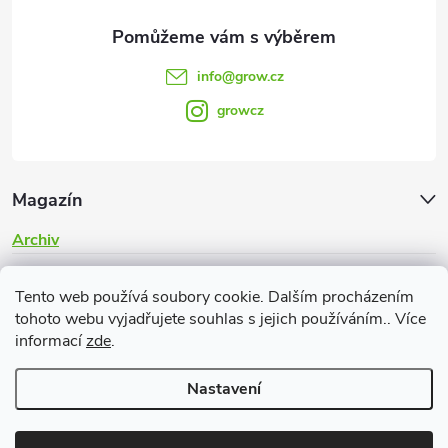
info
@
grow.cz
growcz
Magazín
Archiv
Informace pro vás
Tento web používá soubory cookie. Dalším procházením
tohoto webu vyjadřujete souhlas s jejich používáním.. Více
informací
zde
.
Nastavení
Copyright 2026
Grow.cz
. Všechna práva vyhrazena.