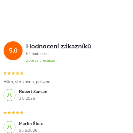
O
ů
ů
v
l
á
Hodnocení zákazníků
d
5,0
64 hodnocení
a
Zobrazit recenze
c
í
Hitro, strokovno, prijazno
Robert Zancan
p
3.8.2026
r
v
Martin Štolc
k
25.5.2026