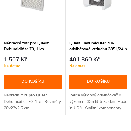
n
i
í
s
p
p
Náhradní filtr pro Quest
Quest Dehumidifier 706
r
Dehumidifier 70, 1 ks
odvlhčovač vzduchu 335 l/24 h
r
o
1 507 Kč
401 360 Kč
o
Na dotaz
Na dotaz
d
d
DO KOŠÍKU
DO KOŠÍKU
u
u
Náhradní filtr pro Quest
Velice výkonný odvlhčovač s
k
Dehumidifier 70, 1 ks. Rozměry
výkonem 335 litrů za den. Made
28x23x2.5 cm.
in USA. Kvalitní komponenty....
k
t
t