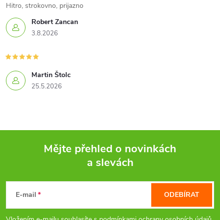
í
Hitro, strokovno, prijazno
Robert Zancan
p
3.8.2026
r
v
Martin Štolc
k
25.5.2026
y
v
ý
Mějte přehled o novinkách
a slevách
p
Z
i
á
E-mail
ODEBÍRAT
s
Vložením e-mailu souhlasíte s
podmínkami ochrany osobních údajů.