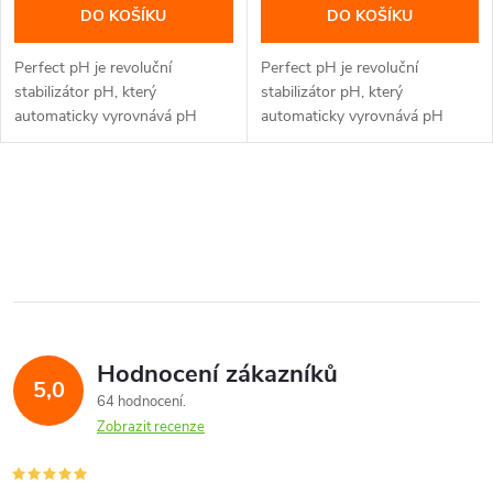
DO KOŠÍKU
DO KOŠÍKU
Perfect pH je revoluční
Perfect pH je revoluční
stabilizátor pH, který
stabilizátor pH, který
automaticky vyrovnává pH
automaticky vyrovnává pH
vašeho...
vašeho...
O
v
l
á
Hodnocení zákazníků
d
5,0
64 hodnocení
a
Zobrazit recenze
c