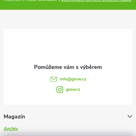
p
u
a
t
í
info
@
grow.cz
growcz
Magazín
Archiv