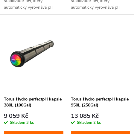
k
stabilizátor pH, který
stabilizátor pH, který
automaticky vyrovnává pH
automaticky vyrovnává pH
k
vašeho...
vašeho...
t
t
ů
ů
Torus Hydro perfectpH kapsle
Torus Hydro perfectpH kapsle
380L (100Gal)
950L (250Gal)
9 059 Kč
13 085 Kč
Skladem
3 ks
Skladem
2 ks