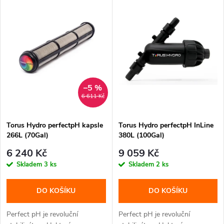
z
ý
Abecedně
e
p
n
i
í
s
–5 %
6 611 Kč
p
p
Torus Hydro perfectpH kapsle
Torus Hydro perfectpH InLine
r
266L (70Gal)
380L (100Gal)
r
o
6 240 Kč
9 059 Kč
o
Skladem
3 ks
Skladem
2 ks
d
d
DO KOŠÍKU
DO KOŠÍKU
u
u
Perfect pH je revoluční
Perfect pH je revoluční