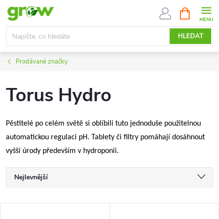
Přejít
NÁKUPNÍ
KOŠÍK
na
obsah
HLEDAT
Prodávané značky
Torus Hydro
Pěstitelé po celém světě si oblíbili tuto jednoduše použitelnou
automatickou regulaci pH. Tablety či filtry pomáhají dosáhnout
vyšší úrody především v hydroponii.
Ř
Nejlevnější
a
Nejdražší
V
Nejprodávanější