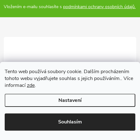
p
Vložením e-mailu souhlasíte s
podmínkami ochrany osobních údajů.
a
t
í
Tento web používá soubory cookie. Dalším procházením
tohoto webu vyjadřujete souhlas s jejich používáním.. Více
informací
zde
.
info
@
grow.cz
growcz
Nastavení
Souhlasím
Magazín
Archiv