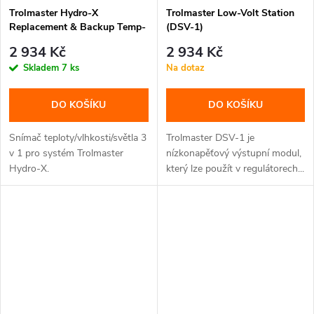
Trolmaster Hydro-X
Trolmaster Low-Volt Station
Replacement & Backup Temp-
(DSV-1)
Humidity-Light Sensor (MBS-
2 934 Kč
2 934 Kč
TH)
Skladem
7 ks
Na dotaz
DO KOŠÍKU
DO KOŠÍKU
Snímač teploty/vlhkosti/světla 3
Trolmaster DSV-1 je
v 1 pro systém Trolmaster
nízkonapěťový výstupní modul,
Hydro-X.
který lze použít v regulátorech...