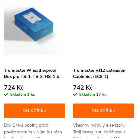
ů
ů
Trolmaster Wheatherproof
Trolmaster RJ12 Extension
Box pro TS-1, TS-2, HS-1 &
Cable Set (ECS-1)
ARS-1 (BM-1)
724 Kč
742 Kč
Skladem
1 ks
Skladem
17 ks
DO KOŠÍKU
DO KOŠÍKU
Box BM-1 odolný proti
Všechny moduly a senzory
povětrnostním vlivům je určen
TrolMaster jsou dodávány s