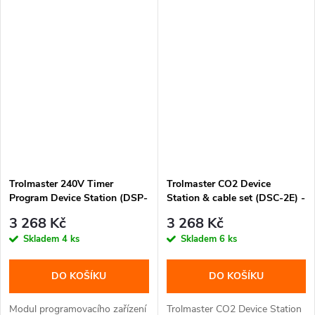
Trolmaster 240V Timer
Trolmaster CO2 Device
Program Device Station (DSP-
Station & cable set (DSC-2E) -
2E) - bez adaptéru (Schuko DE
bez adaptéru (Schuko DE
3 268 Kč
3 268 Kč
koncovka)
koncovka)
Skladem
4 ks
Skladem
6 ks
DO KOŠÍKU
DO KOŠÍKU
Modul programovacího zařízení
Trolmaster CO2 Device Station