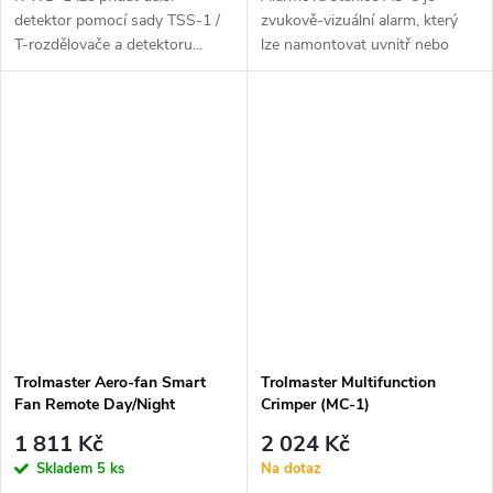
detektor pomocí sady TSS-1 /
zvukově-vizuální alarm, který
T-rozdělovače a detektoru...
lze namontovat uvnitř nebo
vně...
Trolmaster Aero-fan Smart
Trolmaster Multifunction
Fan Remote Day/Night
Crimper (MC-1)
controller (FRC-1)
1 811 Kč
2 024 Kč
Skladem
5 ks
Na dotaz