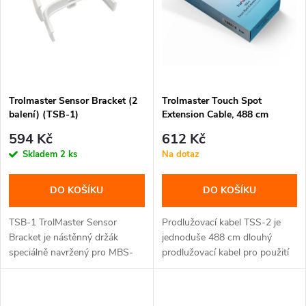
n
i
í
s
p
p
Trolmaster Sensor Bracket (2
Trolmaster Touch Spot
r
balení) (TSB-1)
Extension Cable, 488 cm
r
(TSS-2)
o
594 Kč
612 Kč
o
Skladem
2 ks
Na dotaz
d
d
DO KOŠÍKU
DO KOŠÍKU
u
u
TSB-1 TrolMaster Sensor
Prodlužovací kabel TSS-2 je
k
Bracket je nástěnný držák
jednoduše 488 cm dlouhý
speciálně navržený pro MBS-
prodlužovací kabel pro použití
k
K30 /...
s...
t
t