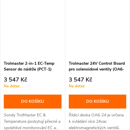
Trolmaster 2-in-1 EC-Temp
Trolmaster 24V Control Board
Sensor do nádrže (PCT-1)
pro solenoidové ventily (OA6-
24)
3 547 Kč
3 547 Kč
Na dotaz
Na dotaz
DO KOŠÍKU
DO KOŠÍKU
Sondy TrolMaster EC &
Řídicí deska OA6-24 je určena
Temperature poskytují přesné a
k ovládání více 24vac
spolehlivé monitorování EC a...
elektromagnetických ventilů.