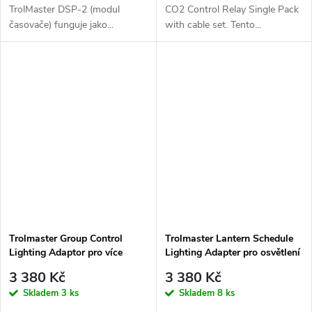
TrolMaster DSP-2 (modul
CO2 Control Relay Single Pack
časovače) funguje jako...
with cable set. Tento...
Trolmaster Group Control
Trolmaster Lantern Schedule
Lighting Adaptor pro více
Lighting Adapter pro osvětlení
ThinkGrow Model-I LEDs
s 0-10V protokolem (LMA-24)
3 380 Kč
3 380 Kč
(LMA-G)
Skladem
3 ks
Skladem
8 ks