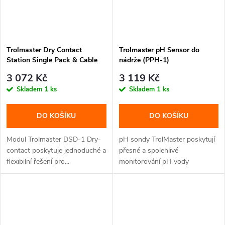
Trolmaster Dry Contact
Trolmaster pH Sensor do
Station Single Pack & Cable
nádrže (PPH-1)
set (DSD-1) - s adaptérem
3 072 Kč
3 119 Kč
(CZ/EU koncovka)
Skladem
1 ks
Skladem
1 ks
DO KOŠÍKU
DO KOŠÍKU
Modul Trolmaster DSD-1 Dry-
pH sondy TrolMaster poskytují
contact poskytuje jednoduché a
přesné a spolehlivé
flexibilní řešení pro...
monitorování pH vody
monitorované...