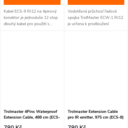
Kabel ECS-9 RJ12 na 4pinový
Vodotěsná průchozí řadová
konektor je jednoduše 12 stop
spojka TrolMaster ECW-1 RJ12
dlouhý kabel pro použití s...
je určena k prodloužení
spojení...
Trolmaster 4Pins Waterproof
Trolmaster Extension Cable
Extension Cable, 488 cm (ECS-
pro IR emitter, 975 cm (ECS-8)
6)
780 Kč
780 Kč