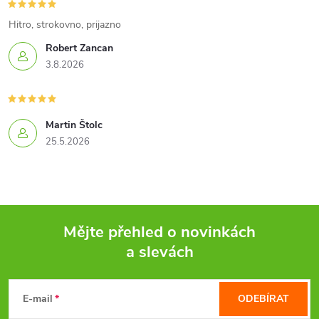
v
Hitro, strokovno, prijazno
k
Robert Zancan
3.8.2026
y
v
Martin Štolc
ý
25.5.2026
p
i
s
Mějte přehled o novinkách
u
a slevách
Z
á
E-mail
ODEBÍRAT