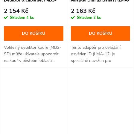
Detector & cable set (MBS-
Adapter Dimlux Ballast (LMA-
SD)
12)
2 154 Kč
2 163 Kč
Skladem
4 ks
Skladem
2 ks
DO KOŠÍKU
DO KOŠÍKU
Volitelný detektor kouře (MBS-
Tento adaptér pro ovládání
SD) může uživatele upozornit
osvětlení D (LMA-12) je
na kouř v pěstební oblasti...
speciálně navržen pro
ovládání...