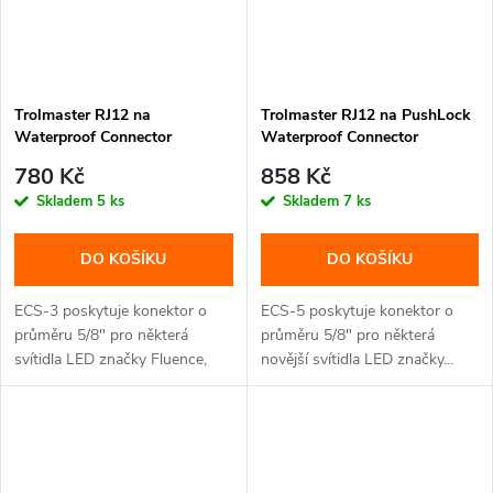
Trolmaster RJ12 na
Trolmaster RJ12 na PushLock
Waterproof Connector
Waterproof Connector
Converter Cable se závitem
Converter Cable (ECS-5)
780 Kč
858 Kč
(ECS-3)
Skladem
5 ks
Skladem
7 ks
DO KOŠÍKU
DO KOŠÍKU
ECS-3 poskytuje konektor o
ECS-5 poskytuje konektor o
průměru 5/8" pro některá
průměru 5/8" pro některá
svítidla LED značky Fluence,
novější svítidla LED značky...
která...