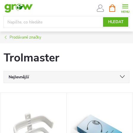
Přejít
NÁKUPNÍ
KOŠÍK
na
obsah
HLEDAT
Prodávané značky
Trolmaster
Ř
Nejlevnější
a
Nejdražší
V
Nejprodávanější
z
ý
Abecedně
e
p