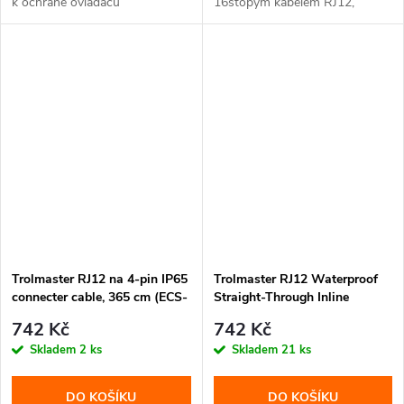
k ochraně ovladačů
16stopým kabelem RJ12,
TrolMaster...
rozbočovačem...
Trolmaster RJ12 na 4-pin IP65
Trolmaster RJ12 Waterproof
connecter cable, 365 cm (ECS-
Straight-Through Inline
9)
Coupler (ECW-1)
742 Kč
742 Kč
Skladem
2 ks
Skladem
21 ks
DO KOŠÍKU
DO KOŠÍKU