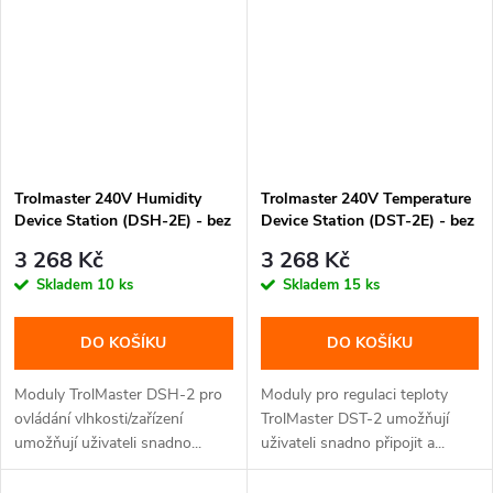
Trolmaster 240V Humidity
Trolmaster 240V Temperature
Device Station (DSH-2E) - bez
Device Station (DST-2E) - bez
adaptéru (Schuko DE
adaptéru (Schuko DE
3 268 Kč
3 268 Kč
koncovka)
koncovka)
Skladem
10 ks
Skladem
15 ks
DO KOŠÍKU
DO KOŠÍKU
Moduly TrolMaster DSH-2 pro
Moduly pro regulaci teploty
ovládání vlhkosti/zařízení
TrolMaster DST-2 umožňují
umožňují uživateli snadno...
uživateli snadno připojit a...