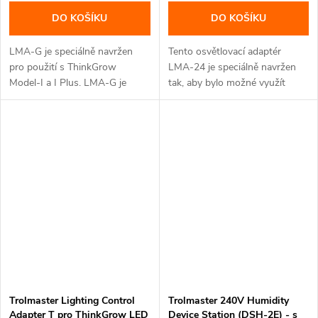
DO KOŠÍKU
DO KOŠÍKU
LMA-G je speciálně navržen
Tento osvětlovací adaptér
pro použití s ThinkGrow
LMA-24 je speciálně navržen
Model-I a I Plus. LMA-G je
tak, aby bylo možné využít
třeba...
oba...
Trolmaster Lighting Control
Trolmaster 240V Humidity
Adapter T pro ThinkGrow LED
Device Station (DSH-2E) - s