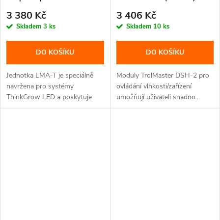
(LMA-T)
adaptérem (CZ/EU koncovka)
3 380 Kč
3 406 Kč
Skladem
3 ks
Skladem
10 ks
DO KOŠÍKU
DO KOŠÍKU
Jednotka LMA-T je speciálně
Moduly TrolMaster DSH-2 pro
navržena pro systémy
ovládání vlhkosti/zařízení
ThinkGrow LED a poskytuje
umožňují uživateli snadno...
dvoukanálové...