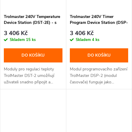
Trolmaster 240V Temperature
Trolmaster 240V Timer
Device Station (DST-2E) - s
Program Device Station (DSP-
adaptérem (CZ/EU koncovka)
2E) - s adaptérem (CZ/EU
3 406 Kč
3 406 Kč
koncovka)
Skladem
15 ks
Skladem
4 ks
DO KOŠÍKU
DO KOŠÍKU
Moduly pro regulaci teploty
Modul programovacího zařízení
TrolMaster DST-2 umožňují
TrolMaster DSP-2 (modul
uživateli snadno připojit a...
časovače) funguje jako...