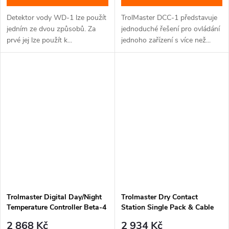
Detektor vody WD-1 lze použít
TrolMaster DCC-1 představuje
jedním ze dvou způsobů. Za
jednoduché řešení pro ovládání
prvé jej lze použít k...
jednoho zařízení s více než...
Trolmaster Digital Day/Night
Trolmaster Dry Contact
Temperature Controller Beta-4
Station Single Pack & Cable
- s adaptérem (CZ/EU
set (DSD-1) - bez adaptéru
2 868 Kč
2 934 Kč
koncovka)
(Schuko DE koncovka)