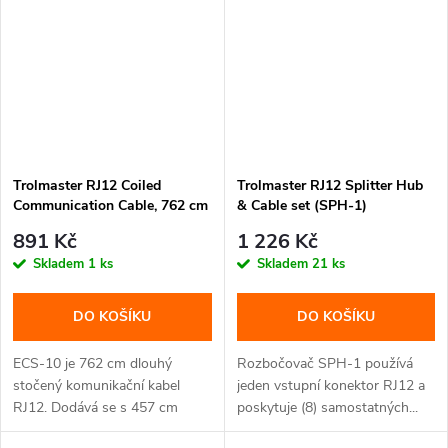
Trolmaster RJ12 Coiled
Trolmaster RJ12 Splitter Hub
Communication Cable, 762 cm
& Cable set (SPH-1)
(ECS-10)
891 Kč
1 226 Kč
Skladem
1 ks
Skladem
21 ks
DO KOŠÍKU
DO KOŠÍKU
ECS-10 je 762 cm dlouhý
Rozbočovač SPH-1 používá
stočený komunikační kabel
jeden vstupní konektor RJ12 a
RJ12. Dodává se s 457 cm
poskytuje (8) samostatných...
dlouhým...