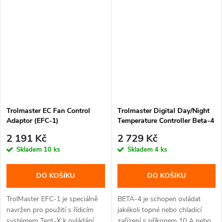
Trolmaster EC Fan Control
Trolmaster Digital Day/Night
Adaptor (EFC-1)
Temperature Controller Beta-4
- bez adaptéru (Schuko DE
2 191 Kč
2 729 Kč
koncovka)
Skladem
10 ks
Skladem
4 ks
DO KOŠÍKU
DO KOŠÍKU
TrolMaster EFC-1 je speciálně
BETA-4 je schopen ovládat
navržen pro použití s řídicím
jakékoli topné nebo chladicí
systémem Tent-X k ovládání...
zařízení s příkonem 10 A nebo...