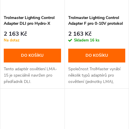
Trolmaster Lighting Control
Trolmaster Lighting Control
Adapter DLI pro Hydro-X
Adapter F pro 0-10V protokol
Control System (LMA-15)
(LMA-14)
2 163 Kč
2 163 Kč
Na dotaz
Skladem
16 ks
DO KOŠÍKU
DO KOŠÍKU
Tento adaptér osvětlení LMA-
Společnost TrolMaster vyrábí
15 je speciálně navržen pro
několik typů adaptérů pro
předřadník DLI.
osvětlení (jednotky LMA),
které...