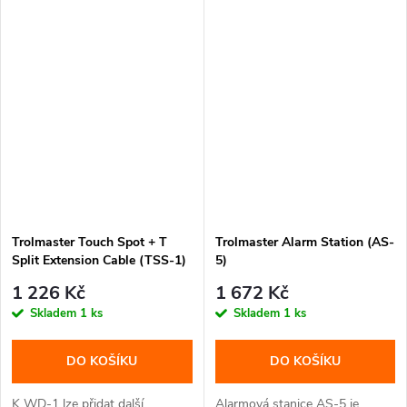
Trolmaster Touch Spot + T
Trolmaster Alarm Station (AS-
Split Extension Cable (TSS-1)
5)
1 226 Kč
1 672 Kč
Skladem
1 ks
Skladem
1 ks
DO KOŠÍKU
DO KOŠÍKU
K WD-1 lze přidat další
Alarmová stanice AS-5 je