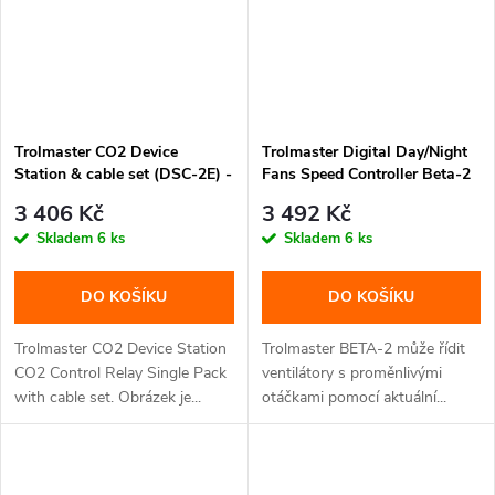
Trolmaster CO2 Device
Trolmaster Digital Day/Night
Station & cable set (DSC-2E) -
Fans Speed Controller Beta-2
s adaptérem (CZ/EU koncovka)
- bez adaptéru (Schuko DE
3 406 Kč
3 492 Kč
koncovka)
Skladem
6 ks
Skladem
6 ks
DO KOŠÍKU
DO KOŠÍKU
Trolmaster CO2 Device Station
Trolmaster BETA-2 může řídit
CO2 Control Relay Single Pack
ventilátory s proměnlivými
with cable set. Obrázek je...
otáčkami pomocí aktuální...