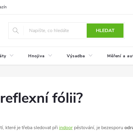
azín
Obchodní podmínky
Reklamace a vrácení zboží
Podmínky
HLEDAT
áty
Hnojiva
Výsadba
Měření a au
reflexní fólii?
í, které je třeba sledovat při
indoor
pěstování, je bezesporu
odr