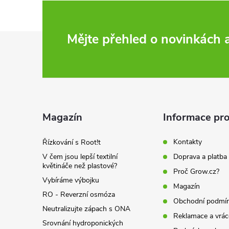
Z
Mějte přehled o novinkách
á
p
a
Magazín
Informace pro
t
Kontakty
Řízkování s Root!t
V čem jsou lepší textilní
Doprava a platba
í
květináče než plastové?
Proč Grow.cz?
Vybíráme výbojku
Magazín
RO - Reverzní osmóza
Obchodní podmí
Neutralizujte zápach s ONA
Reklamace a vrác
Srovnání hydroponických