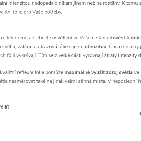
deální intenzitou nedopadalo nikam jinam než na rostliny. K tomu 
itní fólie pro Vaše potřeby.
 reflektorem, ale chcete osvětlení ve Vašem stanu
dovést k doko
světla, zatímco odrazová fólie s jeho
intenzitou
. Často se tedy 
ých
fólií vykrývají. Tím se z velké části vyrovnají ztráty intenzity
valitní reflexní fólie pomůže
maximálně využít zdroj světla
ve 
tla nasměrovat také na jinak velmi stinná místa. V neposlední ř
ólií?