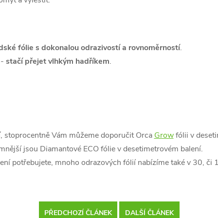
mýt a vyleštit.
ské fólie s dokonalou odrazivostí a rovnoměrností
.
 -
stačí přejet vlhkým hadříkem
.
í
, stoprocentně Vám můžeme doporučit Orca
Grow
fólii v dese
nější jsou Diamantové ECO fólie v desetimetrovém balení.
balení potřebujete, mnoho odrazových fólií nabízíme také v 30, č
PŘEDCHOZÍ ČLÁNEK
DALŠÍ ČLÁNEK