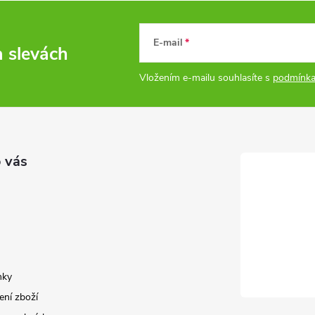
E-mail
a slevách
Vložením e-mailu souhlasíte s
podmínka
 vás
nky
ení zboží