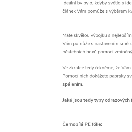
Ideální by bylo, kdyby světlo s i
článek Vám pomůže s výběrem kval
Máte skvělou výbojku s nejlepším
Vám pomůže
s nastavením směru 
pěstebních boxů pomocí zmíněn
Ve zkratce tedy řekněme, že Vám k
Pomocí nich
dokážete paprsky svě
spálením.
Jaké jsou tedy typy odrazových f
Černobílá PE fólie: