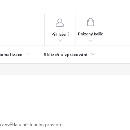
 ochrany osobních údajů
Hodnocení obchodu
NÁKUPNÍ
KOŠÍK
Prázdný košík
Přihlášení
tomatizace
Sklizeň a zpracování
Headshop
az světla
v pěstebním prostoru.