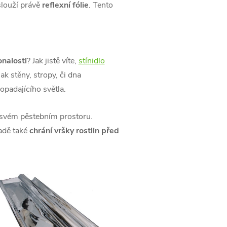
slouží právě
reflexní fólie
. Tento
nalosti
? Jak jistě víte,
stínidlo
jak stěny, stropy, či dna
 dopadajícího světla.
svém pěstebním prostoru.
adě také
chrání vršky rostlin před