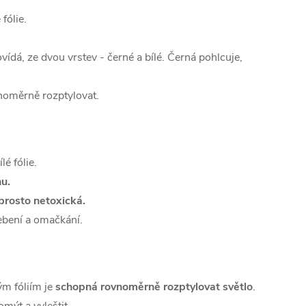
fólie.
ovídá, ze dvou vrstev - černé a bílé. Černá pohlcuje,
noměrně rozptylovat.
é fólie.
u.
rosto netoxická.
ebení a omačkání.
ým fóliím je
schopná rovnoměrně rozptylovat světlo
.