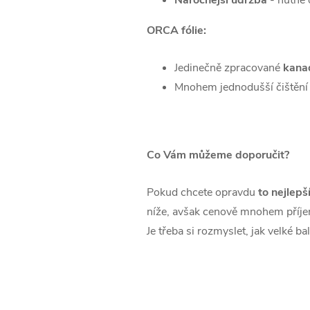
Náročnější údržba
- nutné o
ORCA fólie:
Jedinečně zpracované
kanad
Mnohem jednodušší čištění
Co Vám můžeme doporučit?
Pokud chcete opravdu
to nejlepš
níže,
avšak cenově mnohem příjem
Je třeba si rozmyslet, jak velké 