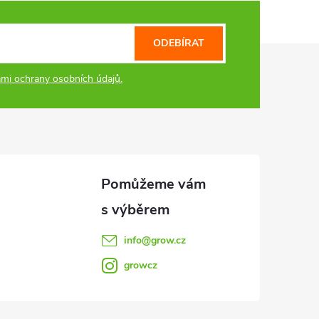
ODEBÍRAT
mi ochrany osobních údajů.
info
@
grow.cz
growcz