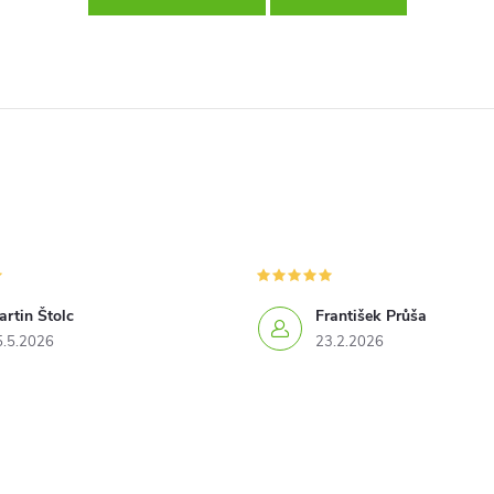
rtin Štolc
František Průša
5.5.2026
23.2.2026