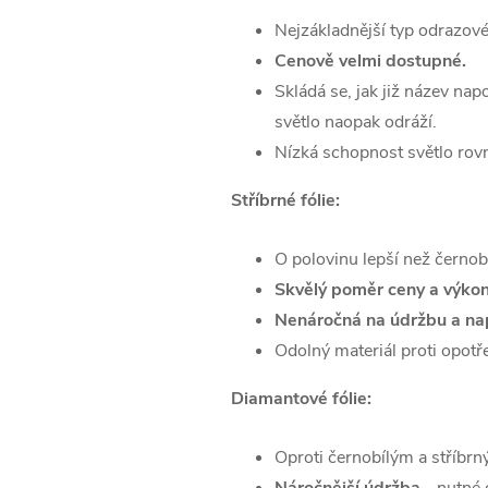
Nejzákladnější typ odrazové 
Cenově velmi dostupné.
Skládá se, jak již název nap
světlo naopak odráží.
Nízká schopnost světlo rov
Stříbrné fólie:
O polovinu lepší než černobíl
Skvělý poměr ceny a výkon
Nenáročná na údržbu a nap
Odolný materiál proti opotř
Diamantové fólie:
Oproti černobílým a stříbrn