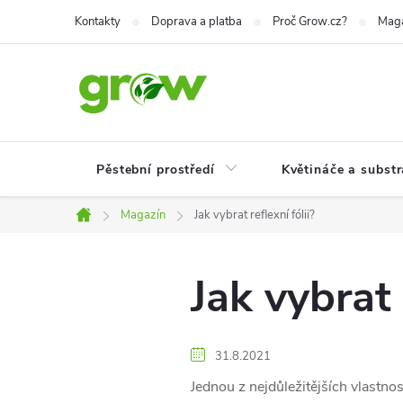
Přejít
Kontakty
Doprava a platba
Proč Grow.cz?
Mag
na
obsah
Pěstební prostředí
Květináče a substr
Magazín
Jak vybrat reflexní fólii?
Domů
Jak vybrat 
31.8.2021
Jednou z nejdůležitějších vlastnost